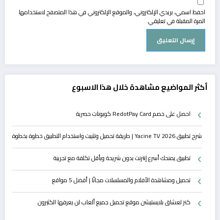
احفظ اسمي، بريدي الإلكتروني، والموقع الإلكتروني في هذا المتصفح لاستخدامها
المرة المقبلة في تعليقي.
أكثر المواضيع مشاهدة خلال هذا الاسبوع
احصل على خصم RedotPay Card كوبونات حصرية
شرح تطبيق Yacine TV 2026 | طريقة تحميل وتثبيت واستخدام التطبيق خطوة بخطوة
تطبيق يمنحك أسرع إنترنت بدون شريحة وبأقل تكلفة مع تجريبة
تحميل ومشاهدة الأفلام والمسلسلات مجانًا | أفضل 5 مواقع
كنز لعشاق بلايستيشن موقع تحميل جميع ألعاب لن يعرفها الكثيرون