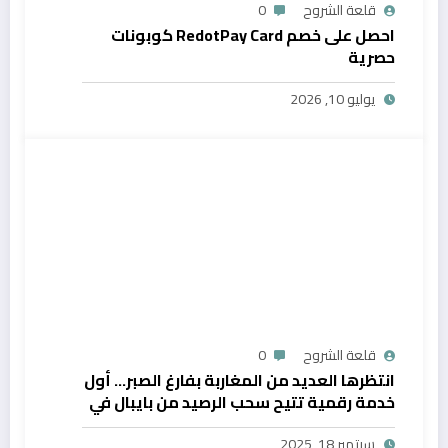
قلعة الشروح
0
احصل على خصم RedotPay Card كوبونات
حصرية
يوليو 10, 2026
قلعة الشروح
0
انتظرها العديد من المغاربة بفارغ الصبر… أول
خدمة رقمية تتيح سحب الرصيد من بايبال في
المغرب
سبتمبر 18, 2025