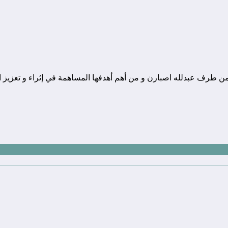
ونة تقنية يوجد مقرها في المغرب, و قد تم تأسيسها في سنة 2010 من طرف عبدلله اصبارن و من أهم أهدفها