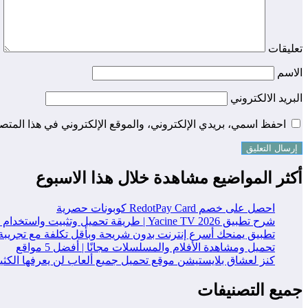
تعليقات
الاسم
البريد الالكتروني
احفظ اسمي، بريدي الإلكتروني، والموقع الإلكتروني في هذا المتصف
أكثر المواضيع مشاهدة خلال هذا الاسبوع
احصل على خصم RedotPay Card كوبونات حصرية
شرح تطبيق Yacine TV 2026 | طريقة تحميل وتثبيت واستخدام التطبيق خطوة بخطوة
تطبيق يمنحك أسرع إنترنت بدون شريحة وبأقل تكلفة مع تجريبة
تحميل ومشاهدة الأفلام والمسلسلات مجانًا | أفضل 5 مواقع
كنز لعشاق بلايستيشن موقع تحميل جميع ألعاب لن يعرفها الكث
جميع التصنيفات