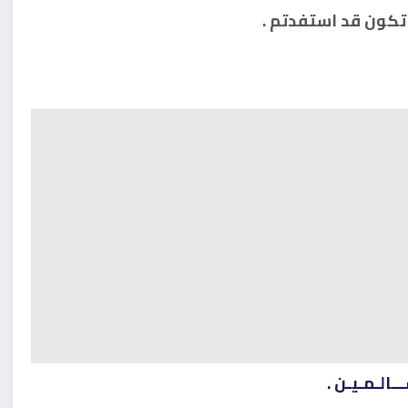
تكون قد استفدتم .
ـالـمـيـن .