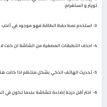
تويتر و انستغرام.
3- استخدم نمط حفظ الطاقة فهو موجود في أغلب هواتف أندرويد الجديدة.
4- احذف التطبقات المصغرة من الشاشة ان كنت لا تستخدمها بكثرة.
5- تحديث الهاتف الذكي بشكل منتظم اذا كانت هناك تحديثات طبعا.
6- اختر أقل درجة إضاءة للشاشة عندما تكون في الداخل او ضع هاتفك على خيار السطوع التلقائي .