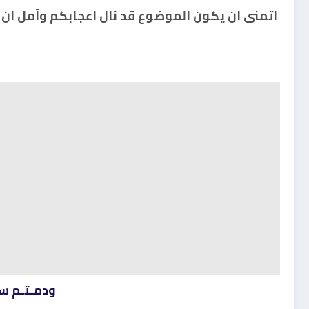
اتمنى ان يكون الموضوع قد نال اعجابكم وآمل ان 
ودمـتـم ســ