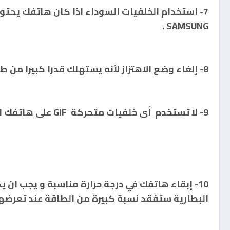
SAMSUNG .
8- إلغاء وضع الاهتزاز لأنه يستهلك قدرا كبيرا من طاقة بطارية جهازك .
9- لا تستخدم أى خلفيات متحركة GIF على هاتفك الذكي لانها تستنزف قدرا كبيرا من البطارية .
10- إبقاء هاتفك في درجة حرارة مناسبة و يجب ان
البطارية ستفقد نسبة كبيرة من الطاقة عند تعرضها 