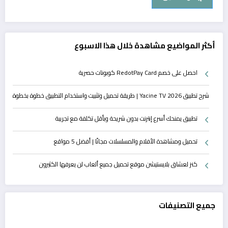
أكثر المواضيع مشاهدة خلال هذا الاسبوع
احصل على خصم RedotPay Card كوبونات حصرية
شرح تطبيق Yacine TV 2026 | طريقة تحميل وتثبيت واستخدام التطبيق خطوة بخطوة
تطبيق يمنحك أسرع إنترنت بدون شريحة وبأقل تكلفة مع تجريبة
تحميل ومشاهدة الأفلام والمسلسلات مجانًا | أفضل 5 مواقع
كنز لعشاق بلايستيشن موقع تحميل جميع ألعاب لن يعرفها الكثيرون
جميع التصنيفات