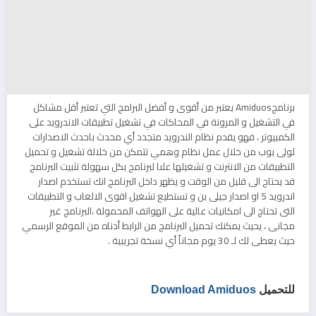
برنامجAmiduos يعتبر من أقوى و أفضل البرامج التي تعتبر أقل مشاكل
في التشغيل و المرونة في المحاكات في تشغيل تطبيقات الاندرويد على
الكمبيوتر ، فهو يقدم نظام الندرويد متجدد أي محدث باحدث الاصدارات
لولى بوب من خلال عمل نظام وهمي تتمكن من خلالة تشغيل و تحميل
التطبيقات من الانترنت و تشغيلها علىا لبرنامج بكل سهولة تثبيت البرنامج
قد يحتاج الى قليل من الوقت و يظهر داخل البرنامج انك تستخدم اصدار
اندرويد 5 او اصدار جيلى بن و تستطيع تشغيل اقوى الالعاب و التطبيقات
التى تحتاج الى امكانيات عالية على الهواتف المحمولة ،البرنامج غير
مجانى ، يحيث يمكنك تحميل البرنامج من الرابط أدناه من الموقع الرسمي
حيث يعطى لك لـ 30 يوم مجاناً أي نسخة تجريبية .
للتحميل
Download Amiduos