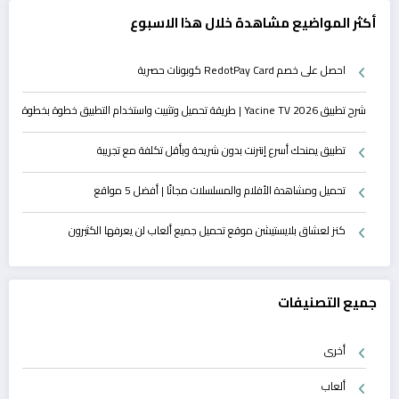
أكثر المواضيع مشاهدة خلال هذا الاسبوع
احصل على خصم RedotPay Card كوبونات حصرية
شرح تطبيق Yacine TV 2026 | طريقة تحميل وتثبيت واستخدام التطبيق خطوة بخطوة
تطبيق يمنحك أسرع إنترنت بدون شريحة وبأقل تكلفة مع تجريبة
تحميل ومشاهدة الأفلام والمسلسلات مجانًا | أفضل 5 مواقع
كنز لعشاق بلايستيشن موقع تحميل جميع ألعاب لن يعرفها الكثيرون
جميع التصنيفات
أخرى
ألعاب