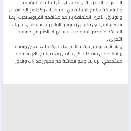
الحاسوب الخاص بك وتنظيف أي أثر للملفات المؤقتة
والمتعلقة ببرامج الحماية من الفيروسات وكذلك إزاله التقارير
والوثائق الأخرى المتعلقة ببرامج مكافحه الفيروساتحيث أيضاً
يتميز برنامج انتي فايرس ريموفر بالواجهة البسيطة والسهلة
الاستخدام وصغر الحجم حيث لا يستهلك الكثير من مساحه
التخزين .
وعند تثبيت برنامج حيث يطلب إلغاء تثبيت ملف معين ويقدم
روابط تحميل منفصله لكل برنامج وهو برنامج رائع ويحتاجه
مستخدمي الإنترنت وهو يتماشة مع جميع إصدارات ويندوز.