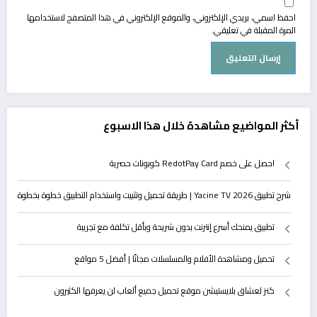
احفظ اسمي، بريدي الإلكتروني، والموقع الإلكتروني في هذا المتصفح لاستخدامها
المرة المقبلة في تعليقي.
أكثر المواضيع مشاهدة خلال هذا الاسبوع
احصل على خصم RedotPay Card كوبونات حصرية
شرح تطبيق Yacine TV 2026 | طريقة تحميل وتثبيت واستخدام التطبيق خطوة بخطوة
تطبيق يمنحك أسرع إنترنت بدون شريحة وبأقل تكلفة مع تجريبة
تحميل ومشاهدة الأفلام والمسلسلات مجانًا | أفضل 5 مواقع
كنز لعشاق بلايستيشن موقع تحميل جميع ألعاب لن يعرفها الكثيرون