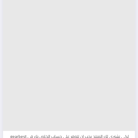
لكي نشتري لك المنتج يجب ان تتوفر على حساب الخاص بك في gearbest