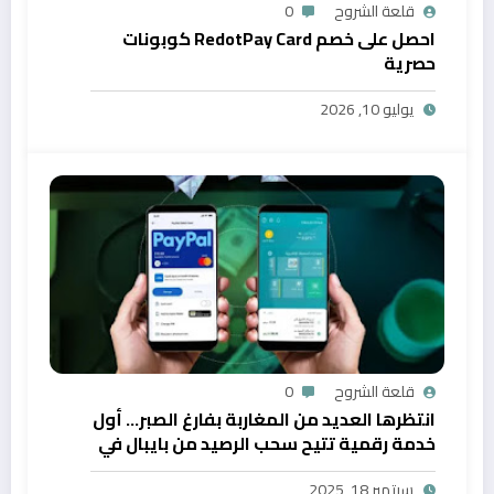
قلعة الشروح
0
احصل على خصم RedotPay Card كوبونات
حصرية
يوليو 10, 2026
قلعة الشروح
0
انتظرها العديد من المغاربة بفارغ الصبر… أول
خدمة رقمية تتيح سحب الرصيد من بايبال في
المغرب
سبتمبر 18, 2025