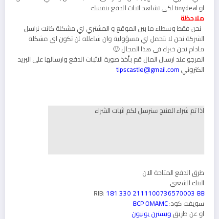
او tinydeal لكي تشاهد اتبات الدفع بنفسك
ملاحظة
نحن فقط وسطاء ما بين الموقع و المشتري اي مشكلة كانت نراسل
الشركة نحن لا نتحمل اي مسؤولية وان شاءلله لن تكون اي مشكلة
مادام نحن خبراء في هذا المجال 🙂
المرجو عند ارسال المال قم بأخذ صورة الاثبات الدفع وارسالها على البريد
الكتروني
tipscastle@gmail.com
اذا تم شراء المنتج سنرسل لكم اثبات الشراء
طرق الدفع المتاحة الان
البنك الشعبي
RIB:
181 330 2111100736570003 88
سويفت كود:
BCP OMAMC
او عن طريق
ويسترن يونيون