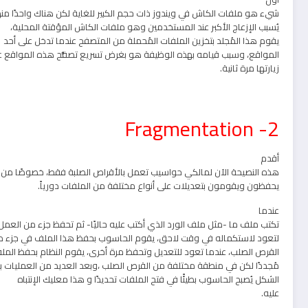
شيء هو ملفات الكاش في ويندوز ذات حجم الكبير للغاية لكن هناك واحدًا منه
يُسبب الإزعاج الأكبر عند المستخدمين وهو ملفات الكاش المؤقتة المحلية،
يقوم هذا المُجلد بتخزين الملفات المُحملة من المتصفح عندما تدخل على أحد
المواقع، وسبب قيامه بهذه الوظيفة هو بغرض تسريع تصفُّح هذه المواقع ع
زيارتها مرة ثانية.
2- Fragmentation
أقدم
هذه النصيحة الآن لمالكي حواسيب تعمل بالأقراص الصلبة فقط، خصوصًا من
يحفظون ويقومون بتعديلات على أنواع مختلفة من الملفات دورياً.
عندما
تكتب ملف ما -مثل ملف الورد الذي أكتب عليه حاليًا- ثم تحفظ جزء من العمل
لتعود لاستكماله في وقت لاحق، يقوم الحاسوب بحفظ هذا الملف في جزء م
القرص الصلب، عندما تعود للتعديل وتحفظ مرة أخرى، يقوم النظام بحفظ المل
مُجددًا لكن في منطقة مختلفة من القرص الصلب ،وبعد العديد من العمليات ب
الشكل يُصبح الحاسوب بطيئًا في فتح الملفات تحديدًا و هذا معليك الإنتباه
عليه.