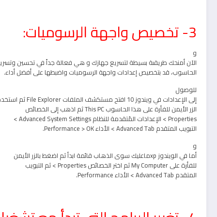
3- تخصيص واجهة الرسوميات:
و
الآن أمنحك طريقىة بسيطة لتسريع جهازك و هي فعالة جداً في تحسين وتسري
الحاسوب، قد بتخصيص إعدادات واجهة الرسوميات واضبطها على أفضل أداء.
للوصول
إلى الإعدادات في ويندوز 10 افتح مستكشف الملفات File Explorer ثم استخدم
الزر الأيمن للفأرة على هذا الحاسوب This PC ثم اذهب إلى الخصائص
Properties > الإعدادات المُتقدمة للنظام Advanced System Settings >
التبويب المتقدم Advanced Tab > الأداء Performance > OK.
و
أما في الويندوز xpماعليك سوى الذهاب قائمة ابدأ ثم اضغط بالزر الأيمن
للفأرة على My Computer ثم اختر الخصائص Properties > ثم التبويب
المتقدم Advanced Tab > الأداء Performance.