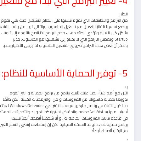
4- تغيير البرامج التي تبدأ مع تشغيل الحاسوب:
الكثير
من البرامج والتطبيقات التي تقوم بتثبيتها على النظام التشغيل حيث هي تقوم
بوضع نفسها تلقائيًا لتعمل مع تشغيل الحاسوب وبالتالي تزيد من وقت التشغ
بشكل كبير للغاية وتؤدي لبطئه حسب حجم البرامج لذا ننصح بالتوجه إلى تبويب
Startup وتعطيل البرامج التي لا تحتاج إلى تشغيلها مع الحاسوب، جدير
بالذكر أنّ بعض هذه البرامج ضروري لتشغيل الحاسوب لذا يُرجى الاختيار بحذر.
5- توفير الحماية الأساسية للنظام:
و
الآن مع أهم شيأ ، يجب عليك تثبيت برنامج من برامج الحماية و التي تقوم
بدورها بحماية حاسوبك من الفيروسات و من والبرمجيات الخبيثة، لكن دائمًا
ما تكون الثقة في برنامج مايكروسوفت الافتراضي Windows Defender لعدّة
أسباب منها بساطة استخدامه وانخفاض استهلاكه للموارد والتحديثات المستم
في قاعدة بيانات الفيروسات الخاصة به ، و أنا شخصياً أنصحك أيضاً بتثبيت
برنامج حماية avast توجد النسخة المجانية لكن إن إستطعت إشتري النسخ الغير
مجانية و أنصحك أيضاً: