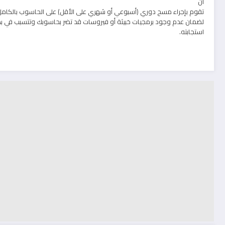
أن
تقوم بإجراء مسح دوري (أسبوعي أو شهري على الأقل) على الحاسوب بالكامل
لضمان عدم وجود برمجيات خبيثة أو فيروسات قد تضر بحاسوبك وتتسبب في ب
استجابته.