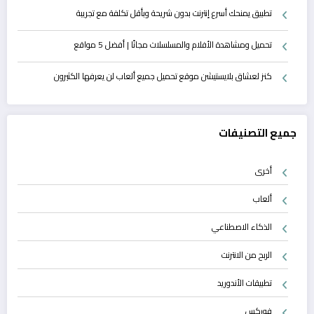
تطبيق يمنحك أسرع إنترنت بدون شريحة وبأقل تكلفة مع تجريبة
تحميل ومشاهدة الأفلام والمسلسلات مجانًا | أفضل 5 مواقع
كنز لعشاق بلايستيشن موقع تحميل جميع ألعاب لن يعرفها الكثيرون
جميع التصنيفات
أخرى
ألعاب
الذكاء الاصطناعي
الربح من الانترنت
تطبيقات الأندوريد
فوركس