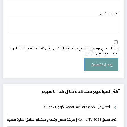
البريد الالكتروني
احفظ اسمي، بريدي الإلكتروني، والموقع الإلكتروني في هذا المتصفح لاستخدامها
المرة المقبلة في تعليقي.
أكثر المواضيع مشاهدة خلال هذا الاسبوع
احصل على خصم RedotPay Card كوبونات حصرية
شرح تطبيق Yacine TV 2026 | طريقة تحميل وتثبيت واستخدام التطبيق خطوة بخطوة