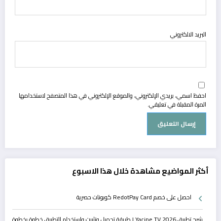
البريد الالكتروني
احفظ اسمي، بريدي الإلكتروني، والموقع الإلكتروني في هذا المتصفح لاستخدامها
المرة المقبلة في تعليقي.
أكثر المواضيع مشاهدة خلال هذا الاسبوع
احصل على خصم RedotPay Card كوبونات حصرية
شرح تطبيق Yacine TV 2026 | طريقة تحميل وتثبيت واستخدام التطبيق خطوة بخطوة