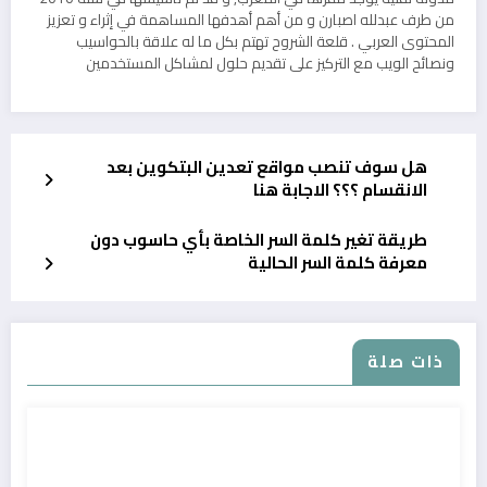
من طرف عبدلله اصبارن و من أهم أهدفها المساهمة في إثراء و تعزيز
المحتوى العربي . قلعة الشروح تهتم بكل ما له علاقة بالحواسيب
ونصائح الويب مع التركيز على تقديم حلول لمشاكل المستخدمين
هل سوف تنصب مواقع تعدين البتكوين بعد
الانقسام ؟؟؟ الاجابة هنا
طريقة تغير كلمة السر الخاصة بأي حاسوب دون
معرفة كلمة السر الحالية
ذات صلة