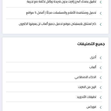
تطبيق يمنحك أسرع إنترنت بدون شريحة وبأقل تكلفة مع تجريبة
تحميل ومشاهدة الأفلام والمسلسلات مجانًا | أفضل 5 مواقع
كنز لعشاق بلايستيشن موقع تحميل جميع ألعاب لن يعرفها الكثيرون
جميع التصنيفات
أخرى
ألعاب
الذكاء الاصطناعي
الربح من الانترنت
تطبيقات الأندوريد
فوركس