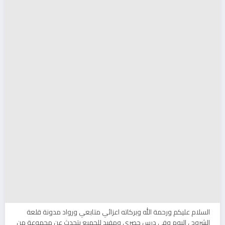
السلام عليكم ورحمة الله وبركاته اعزائي متابعي ورواد مدونة قلعة
الشروح ، اليوم وفي درس حصري ومفيد للجميع يتحدث عن مجموعة من