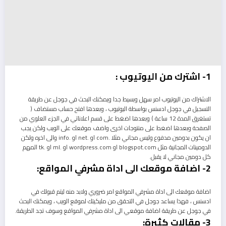
1- اشترك من اليوتيوب :
الاشتراك من اليوتيوب امر سهل وبسيط جدا ويمكنك البحث في جوجل عن طريقة
التسجيل في جوجل ادسنس بواسطة اليوتيوب ، وبعدها افتح حساب مستضاف (
تستغرق المدة 12 ساعة ) وبعدها اضغط على قسم اعلاناتي في الجزء العلوي من
الصفحة وبعدها اضغط على منتوجات اخرى واضف موقعك على الويب ولكن يجب
ان يكون بدومين مدفوع وليس مجاني مثلا .com او .net او .info والى اخره ولكن
الدومينات المجانية مثل blogspot.com او wordpress.com او .ml او .tk المهم
كل دومين مجاني لا يقبل.
2- اضافة موقعك الى اداة مشرفي المواقع:
اضافة موقعك الى اداة مشرفي المواقع امر ضروري ولابد منه ليتم قبولك في
ادسنس ، فهذا يساعد جوجل في التحقق من مليكيتك لموقع الويب ، ويمكنك البحث
في جوجل عن طريقة اضافة موقعي الى اداة مشرفي المواقع وسوف تجد الطريقة.
3- مقالات كثيرة: