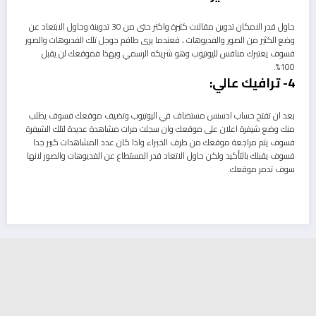
حاول قدر الامكان تدوين مقالات كثيرة واكثر حتى من 30 تدوينة وحاول الابتعاد عن
وضع الكثير من الصور والفديوهات ، فعندما يرى طاقم جوجل تلك الفديوهات والصور
فسوف يعتبرك منافس لليوتيوب وهو شريكه الرسمي وبهذا فموقعك لن يقبل
100%.
4- ترافيك عالي:
بعد ان تفتح حساب ادسنس مستضاف في اليوتيوب وتضيف موقعك فسوف يطلب
منك وضع شيفرة اعلان على موقعك وان سجلت مرات مشاهدة عديدة لتلك الشيفرة
فسوف يتم مراجعة موقعك من طرف الخبراء واذا كان عدد المشاهدات كبير جدا
فسوف يقبلك بالتأكيد ولكن حاول الاتعاد قدر المستطاع عن الفديوهات والصور لانها
سوف تدمر موقعك.