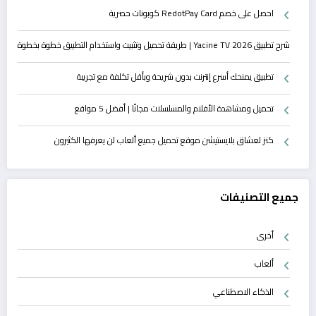
احصل على خصم RedotPay Card كوبونات حصرية
شرح تطبيق Yacine TV 2026 | طريقة تحميل وتثبيت واستخدام التطبيق خطوة بخطوة
تطبيق يمنحك أسرع إنترنت بدون شريحة وبأقل تكلفة مع تجريبة
تحميل ومشاهدة الأفلام والمسلسلات مجانًا | أفضل 5 مواقع
كنز لعشاق بلايستيشن موقع تحميل جميع ألعاب لن يعرفها الكثيرون
جميع التصنيفات
أخرى
ألعاب
الذكاء الاصطناعي