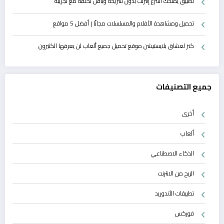
تطبيق يمنحك أسرع إنترنت بدون شريحة وبأقل تكلفة مع تجريبة
تحميل ومشاهدة الأفلام والمسلسلات مجانًا | أفضل 5 مواقع
كنز لعشاق بلايستيشن موقع تحميل جميع ألعاب لن يعرفها الكثيرون
جميع التصنيفات
أخرى
ألعاب
الذكاء الاصطناعي
الربح من الانترنت
تطبيقات الأندوريد
فوركس