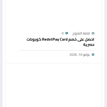
قلعة الشروح
0
احصل على خصم RedotPay Card كوبونات
حصرية
يوليو 10, 2026