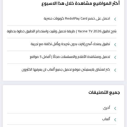
أكثر المواضيع مشاهدة خلال هذا الاسبوع
احصل على خصم RedotPay Card كوبونات حصرية
شرح تطبيق Yacine TV 2026 | طريقة تحميل وتثبيت واستخدام التطبيق خطوة بخطوة
تطبيق يمنحك أسرع إنترنت بدون شريحة وبأقل تكلفة مع تجريبة
تحميل ومشاهدة الأفلام والمسلسلات مجانًا | أفضل 5 مواقع
كنز لعشاق بلايستيشن موقع تحميل جميع ألعاب لن يعرفها الكثيرون
جميع التصنيفات
أخرى
ألعاب