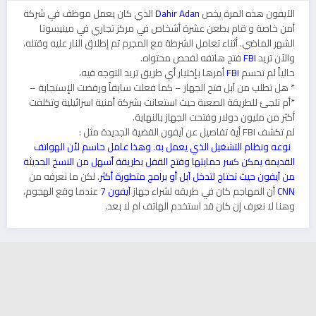
الآيفون هذه المرة يخص
Dahir Adan
الذي كان يعمل موظف في شركة
أمن خاصة و قام بطعن عشرة أشخاص في مركز تجاري في مينيسوتا
الشهر الماضي. أثناء تعامل الشرطة مع المجرم تم إطلاق النار عليه وقتله،
والآن تريد
FBI
فتح هاتفه لفحص محتواه.
حالياً لم تحسم
FBI
أمرها بإختيار أي طريق تريد التوجه فيه،
* هل تطلب من آبل فتح الجهاز – كما فعلت سابقاً ورفضت الإستجابة –
*أم تلجئ للطريقة الصعبة حيث استعانت بشركة أمنية اسرائيلية وتكلفت
أكثر من مليون دولار وفتحت الجهاز بالنهاية.
لم تكشف FBI أية تفاصيل عن آيفون القضية الجديدة مثل :
نوعه ونظام التشغيل الذي يعمل به. وهذا عامل حاسم لأن الهواتف
القديمة يمكن كسر حمايتها وفتح القفل بطريقة أسهل من النسخ الحديثة
من آيفون حيث تحتاج لتدخل آبل أو برامج متطورة أكثر
. لكن ما نعرفه من
CNN
أن المهاجم كان في طريقه لشراء جهاز
آيفون 7
عندما وقع الهجوم،
وهنا لا نعرف إن كان قد استخدم الهاتف ام لا بعد.