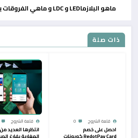
ماهو البلازماLED و LDC و ماهي الفروقات بينهما تعرف عليها واختر شاشتك
ذات صلة
قلعة الشروح
0
قلعة الشروح
احصل على خصم
انتظرها العديد من
RedotPay Card كوبونات
المغاربة بفارغ الصب