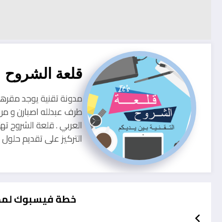
قلعة الشروح
طرف عبدلله اصبارن و من
العربي . قلعة الشروح ته
التركيز على تقديم حلو
خطة فيسبوك لمحار