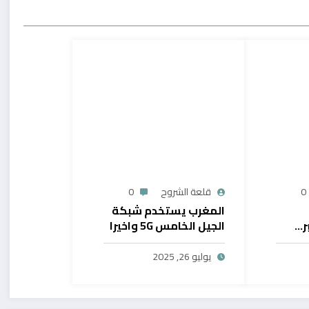
0
قلعة الشروح
0
المغرب يستخدم شبكة
ر…
الجيل الخامس 5G واخيرا
يح
بال
يوليو 26, 2025