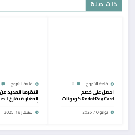
ذات صلة
قلعة الشروح
0
قلعة الشروح
احصل على خصم
انتظرها العديد من
RedotPay Card كوبونات
المغاربة بفارغ الصب
حصرية
أول خدمة رقمية تت
سحب الرصيد من باي
يوليو 10, 2026
سبتمبر 18, 2025
في المغرب