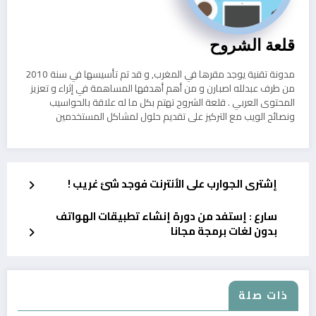
قلعة الشروح
مدونة تقنية يوجد مقرها في المغرب, و قد تم تأسيسها في سنة 2010
من طرف عبدلله اصبارن و من أهم أهدفها المساهمة في إثراء و تعزيز
المحتوى العربي . قلعة الشروح تهتم بكل ما له علاقة بالحواسيب
ونصائح الويب مع التركيز على تقديم حلول لمشاكل المستخدمين
إشترى الجوارب على الأنترنت فوجد شئ غريب !
سارع : إستفد من دورة إنشاء تطبيقات الهواتف
بدون لغات برمجة مجانا
ذات صلة