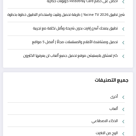
احصل على خصم RedotPay Card كوبونات حصرية
شرح تطبيق Yacine TV 2026 | طريقة تحميل وتثبيت واستخدام التطبيق خطوة بخطوة
تطبيق يمنحك أسرع إنترنت بدون شريحة وبأقل تكلفة مع تجريبة
تحميل ومشاهدة الأفلام والمسلسلات مجانًا | أفضل 5 مواقع
كنز لعشاق بلايستيشن موقع تحميل جميع ألعاب لن يعرفها الكثيرون
جميع التصنيفات
أخرى
ألعاب
الذكاء الاصطناعي
الربح من الانترنت