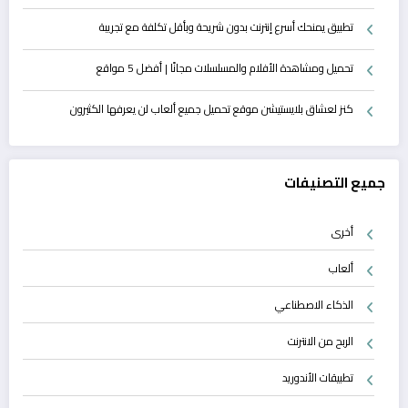
تطبيق يمنحك أسرع إنترنت بدون شريحة وبأقل تكلفة مع تجريبة
تحميل ومشاهدة الأفلام والمسلسلات مجانًا | أفضل 5 مواقع
كنز لعشاق بلايستيشن موقع تحميل جميع ألعاب لن يعرفها الكثيرون
جميع التصنيفات
أخرى
ألعاب
الذكاء الاصطناعي
الربح من الانترنت
تطبيقات الأندوريد