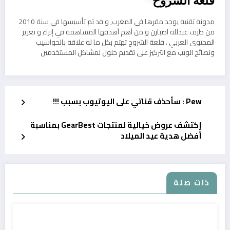
قلعة الشروح
مدونة تقنية يوجد مقرها في المغرب, و قد تم تأسيسها في سنة 2010
من طرف عبدلله اصبارن و من أهم أهدفها المساهمة في إثراء و تعزيز
المحتوى العربي . قلعة الشروح تهتم بكل ما له علاقة بالحواسيب
ونصائح الويب مع التركيز على تقديم حلول لمشاكل المستخدمين
Pew : سأحذف قناتي على اليوتيوب بسبب !!!
إكتشف عروض خيالية لمنتجات GearBest بمناسبة
أفضل هدية عيد الميلاد
ذات صلة