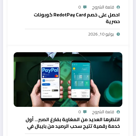
قلعة الشروح
0
احصل على خصم RedotPay Card كوبونات
حصرية
يوليو 10, 2026
قلعة الشروح
0
انتظرها العديد من المغاربة بفارغ الصبر… أول
خدمة رقمية تتيح سحب الرصيد من بايبال في
المغرب