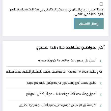
احفظ اسمي، بريدي الإلكتروني، والموقع الإلكتروني في هذا المتصفح لاستخدامها
المرة المقبلة في تعليقي.
أكثر المواضيع مشاهدة خلال هذا الاسبوع
احصل على خصم RedotPay Card كوبونات حصرية
شرح تطبيق Yacine TV 2026 | طريقة تحميل وتثبيت واستخدام التطبيق خطوة بخطوة
تطبيق يمنحك أسرع إنترنت بدون شريحة وبأقل تكلفة مع تجريبة
تحميل ومشاهدة الأفلام والمسلسلات مجانًا | أفضل 5 مواقع
كنز لعشاق بلايستيشن موقع تحميل جميع ألعاب لن يعرفها الكثيرون