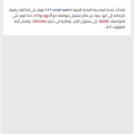
تفاجأت عندما استخدمة الساعة اليدوية
U11 smart watch
تتوفر على إمكانيات رهيبة،
بالإضافة إلى انها عبارة عن نظام تشغيل متوافقة مع
أندرويد وiOS
كما تتوفر على
المواصفات
64MB
على مستوى الرام ، وبطارية في حدود
360mAh،
وتعمل أيضا
بالبليوتوت
4.0
،