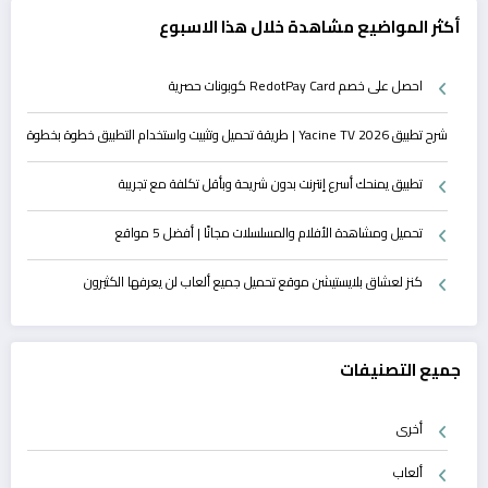
أكثر المواضيع مشاهدة خلال هذا الاسبوع
احصل على خصم RedotPay Card كوبونات حصرية
شرح تطبيق Yacine TV 2026 | طريقة تحميل وتثبيت واستخدام التطبيق خطوة بخطوة
تطبيق يمنحك أسرع إنترنت بدون شريحة وبأقل تكلفة مع تجريبة
تحميل ومشاهدة الأفلام والمسلسلات مجانًا | أفضل 5 مواقع
كنز لعشاق بلايستيشن موقع تحميل جميع ألعاب لن يعرفها الكثيرون
جميع التصنيفات
أخرى
ألعاب