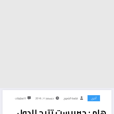
أخرى
قلعة الشروح
ديسمبر 11, 2016
0 تعليقات
هام : جيربيست تتيح للدول