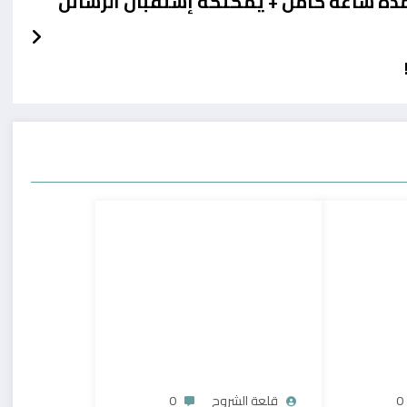
دة ساعة كامل + يمكنكه إستقبال الرسائل
0
قلعة الشروح
0