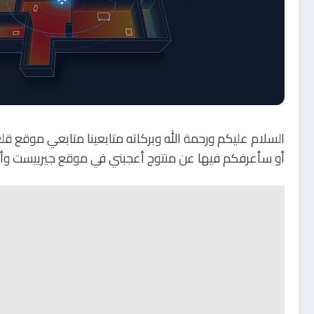
السلام عليكم ورحمة الله وبركاته متابعينا متابعي موقع قل
أو سأعرفكم فيها عن منتوج أعجبني في موقع جيربيست وأح