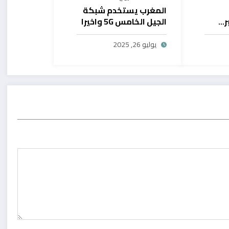
المغرب يستخدم شبكة
ر…
الجيل الخامس 5G واخيرا
يح
بال
يوليو 26, 2025