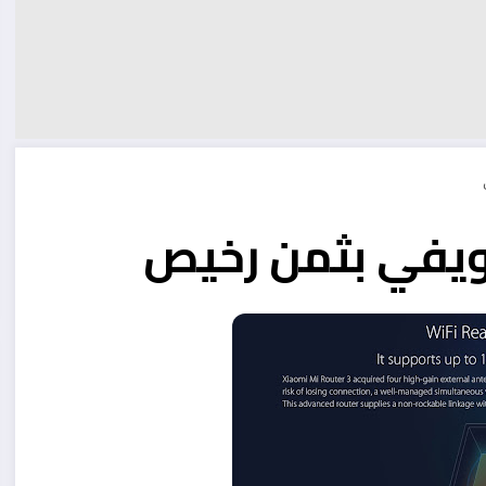
ويفي بثمن رخيص