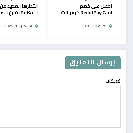
احصل على خصم
انتظرها العديد من
RedotPay Card كوبونات
المغاربة بفارغ الصب
حصرية
أول خدمة رقمية تت
سحب الرصيد من باي
يوليو 10, 2026
سبتمبر 18, 2025
في المغرب
إرسال التعليق
تعليقات