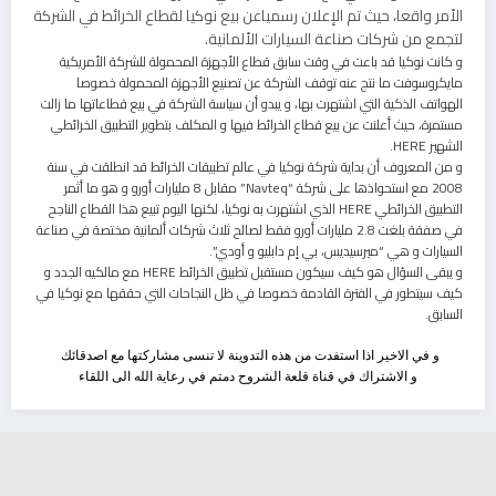
الأمر واقعا، حيث تم الإعلان رسمياعن بيع نوكيا لقطاع الخرائط في الشركة
لتجمع من شركات صناعة السيارات الألمانية.
و كانت نوكيا قد باعت في وقت سابق قطاع الأجهزة المحمولة للشركة الأمريكية
مايكروسوفت ما نتج عنه توقف الشركة عن تصنيع الأجهزة المحمولة خصوصا
الهواتف الذكية التي اشتهرت بها، و يبدو أن سياسة الشركة في بيع قطاعاتها ما زالت
مستمرة، حيث أعلنت عن بيع قطاع الخرائط فيها و المكلف بتطوير التطبيق الخرائطي
الشهير HERE.
و من المعروف أن بداية شركة نوكيا في عالم تطبيقات الخرائط قد انطلقت في سنة
2008 مع استحواذها على شركة “Navteq” مقابل 8 مليارات أورو و هو ما أثمر
التطبيق الخرائطي HERE الذي اشتهرت به نوكيا، لكنها اليوم تبيع هذا القطاع الناجح
في صفقة بلغت 2.8 مليارات أورو فقط لصالح ثلاث شركات ألمانية مختصة في صناعة
السيارات و هي “ميرسيديس، بي إم دابليو و أودي”.
و يبقى السؤال هو كيف سيكون مستقبل تطبيق الخرائط HERE مع مالكيه الجدد و
كيف سيتطور في الفترة القادمة خصوصا في ظل النجاحات التي حققها مع نوكيا في
السابق.
و في الاخير اذا استفدت من هذه التدوينة لا تنسى مشاركتها مع اصدقائك
و الاشتراك في قناة قلعة الشروح دمتم في رعاية الله الى اللقاء