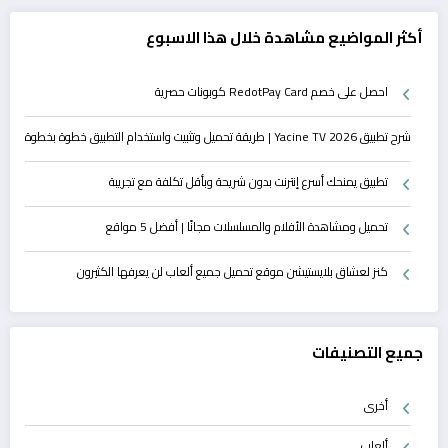
أكثر المواضيع مشاهدة خلال هذا الاسبوع
احصل على خصم RedotPay Card كوبونات حصرية
شرح تطبيق Yacine TV 2026 | طريقة تحميل وتثبيت واستخدام التطبيق خطوة بخطوة
تطبيق يمنحك أسرع إنترنت بدون شريحة وبأقل تكلفة مع تجريبة
تحميل ومشاهدة الأفلام والمسلسلات مجانًا | أفضل 5 مواقع
كنز لعشاق بلايستيشن موقع تحميل جميع ألعاب لن يعرفها الكثيرون
جميع التصنيفات
أخرى
ألعاب