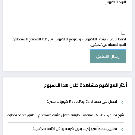
البريد الالكتروني
احفظ اسمي، بريدي الإلكتروني، والموقع الإلكتروني في هذا المتصفح لاستخدامها
المرة المقبلة في تعليقي.
أكثر المواضيع مشاهدة خلال هذا الاسبوع
احصل على خصم RedotPay Card كوبونات حصرية
شرح تطبيق Yacine TV 2026 | طريقة تحميل وتثبيت واستخدام التطبيق خطوة بخطوة
تطبيق يمنحك أسرع إنترنت بدون شريحة وبأقل تكلفة مع تجريبة