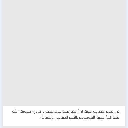
في هذه التدوينة احببت ان أريكم قناة جديد تتحدى ”بي إن سبورت” بثت
قناة النبأ الليبية، الموجودة بالقمر الصناعي نايلسات ،