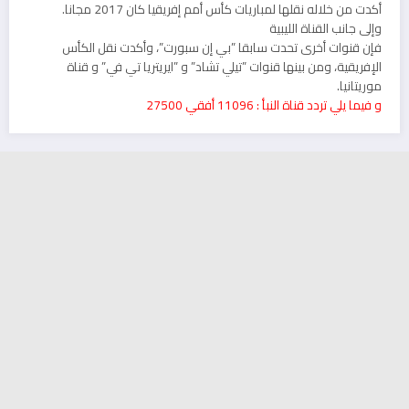
أكدت من خلاله نقلها لمباريات كأس أمم إفريقيا كان 2017 مجانا.
وإلى جانب القناة الليبية
فإن قنوات أخرى تحدت سابقا ”بي إن سبورت”، وأكدت نقل الكأس
الإفريقية، ومن بينها قنوات ”تيلي تشاد” و ”ايريتريا تي في” و قناة
موريتانيا.
و فيما يلي تردد قناة النبأ : 11096 أفقي 27500