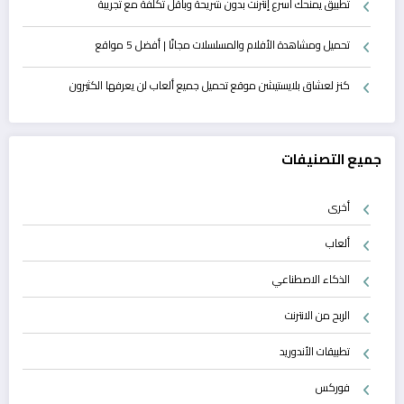
تطبيق يمنحك أسرع إنترنت بدون شريحة وبأقل تكلفة مع تجريبة
تحميل ومشاهدة الأفلام والمسلسلات مجانًا | أفضل 5 مواقع
كنز لعشاق بلايستيشن موقع تحميل جميع ألعاب لن يعرفها الكثيرون
جميع التصنيفات
أخرى
ألعاب
الذكاء الاصطناعي
الربح من الانترنت
تطبيقات الأندوريد
فوركس