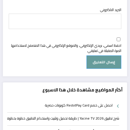
البريد الالكتروني
احفظ اسمي، بريدي الإلكتروني، والموقع الإلكتروني في هذا المتصفح لاستخدامها
المرة المقبلة في تعليقي.
أكثر المواضيع مشاهدة خلال هذا الاسبوع
احصل على خصم RedotPay Card كوبونات حصرية
شرح تطبيق Yacine TV 2026 | طريقة تحميل وتثبيت واستخدام التطبيق خطوة بخطوة