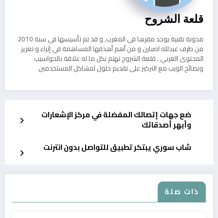
قلعة الشروح
مدونة تقنية يوجد مقرها في المغرب, و قد تم تأسيسها في سنة 2010
من طرف عبدلله اصبارن و من أهم أهدفها المساهمة في إثراء و تعزيز
المحتوى العربي . قلعة الشروح تهتم بكل ما له علاقة بالحواسيب
ونصائح الويب مع التركيز على تقديم حلول لمشاكل المستخدمين
ضع جهات إتصالك المفضلة في مركز الإشعارات
وأبهر أصدقائك
شاب سوري يبتكر تطبيق للتواصل بدون انترنت
ذات صلة