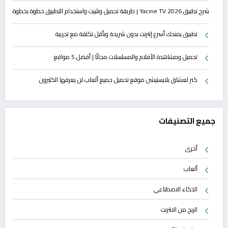
شرح تطبيق Yacine TV 2026 | طريقة تحميل وتثبيت واستخدام التطبيق خطوة بخطوة
تطبيق يمنحك أسرع إنترنت بدون شريحة وبأقل تكلفة مع تجريبة
تحميل ومشاهدة الأفلام والمسلسلات مجانًا | أفضل 5 مواقع
كنز لعشاق بلايستيشن موقع تحميل جميع ألعاب لن يعرفها الكثيرون
جميع التصنيفات
أخرى
ألعاب
الذكاء الاصطناعي
الربح من الانترنت