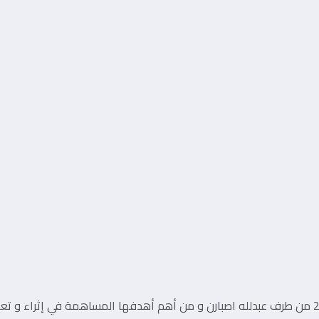
مدونة تقنية يوجد مقرها في المغرب, و قد تم تأسيسها في سنة 2010 من طرف عبدلله اصبارن و من أهم أه