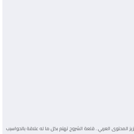
دفها المساهمة في إثراء و تعزيز المحتوى العربي . قلعة الشروح تهتم بكل ما له علاقة بالحواسيب