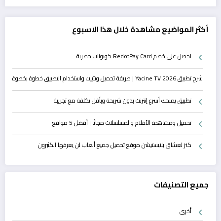
أكثر المواضيع مشاهدة خلال هذا الاسبوع
احصل على خصم RedotPay Card كوبونات حصرية
شرح تطبيق Yacine TV 2026 | طريقة تحميل وتثبيت واستخدام التطبيق خطوة بخطوة
تطبيق يمنحك أسرع إنترنت بدون شريحة وبأقل تكلفة مع تجريبة
تحميل ومشاهدة الأفلام والمسلسلات مجانًا | أفضل 5 مواقع
كنز لعشاق بلايستيشن موقع تحميل جميع ألعاب لن يعرفها الكثيرون
جميع التصنيفات
أخرى