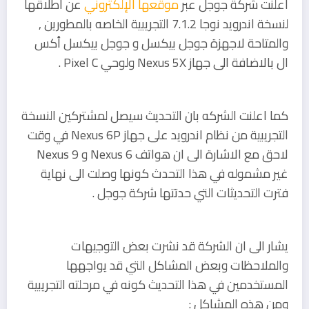
أعلنت شركة جوجل عبر
موقعها الإلكتروني
عن اطلاقها
لنسخة اندرويد نوجا 7.1.2 التجريبية الخاصه بالمطورين ,
والمتاحة لاجهزة جوجل بيكسل و جوجل بيكسل أكس
ال بالاضافة الى جهاز Nexus 5X ولوحي Pixel C .
كما اعلنت الشركه بان التحديث سيصل لمشتركين النسخة
التجريبية من نظام اندرويد على جهاز Nexus 6P في وقت
لاحق مع الاشارة الى ان هواتف Nexus 6 و Nexus 9
غير مشموله في هذا التحدث كونها وصلت الى نهاية
فترت التحديثات التي حدتتها شركة جوجل .
يشار الى ان الشركة قد نشرت بعض التوجيهات
والملاحظات وبعض المشاكل التي قد يواجهها
المستخدمين في هذا التحديث كونه في مرحلته التجريبية
ومن هذه المشاكل :