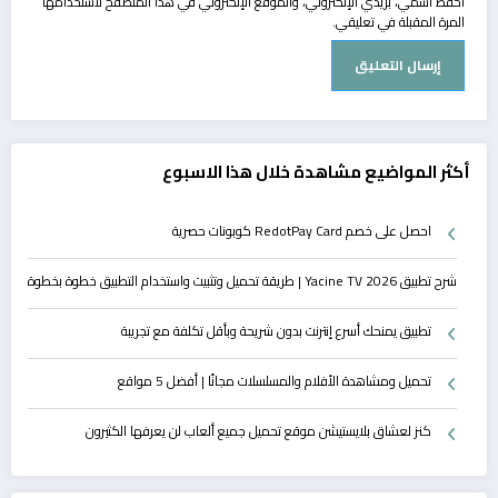
احفظ اسمي، بريدي الإلكتروني، والموقع الإلكتروني في هذا المتصفح لاستخدامها
المرة المقبلة في تعليقي.
أكثر المواضيع مشاهدة خلال هذا الاسبوع
احصل على خصم RedotPay Card كوبونات حصرية
شرح تطبيق Yacine TV 2026 | طريقة تحميل وتثبيت واستخدام التطبيق خطوة بخطوة
تطبيق يمنحك أسرع إنترنت بدون شريحة وبأقل تكلفة مع تجريبة
تحميل ومشاهدة الأفلام والمسلسلات مجانًا | أفضل 5 مواقع
كنز لعشاق بلايستيشن موقع تحميل جميع ألعاب لن يعرفها الكثيرون