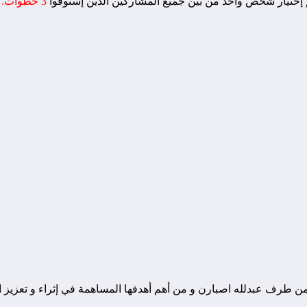
إختيار شخص واحد من بين جميع المشاركين الذين إستوفوا
3 خطوات.
ونة تقنية يوجد مقرها في المغرب, و قد تم تأسيسها في سنة 2010 من طرف عبدلله اصبارن و من أهم أهدفها