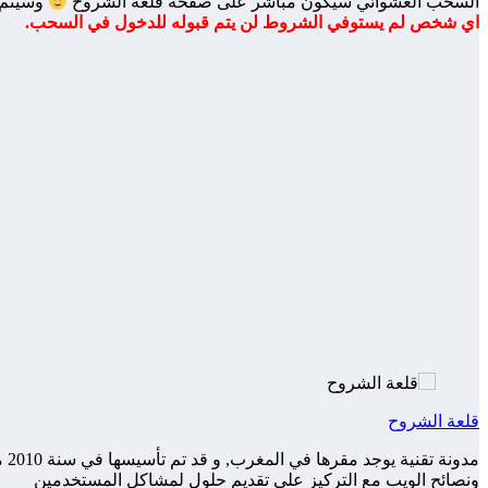
السحب العشوائي سيكون مباشر على صفحة قلعة الشروح
وسيتم 
اي شخص لم يستوفي الشروط لن يتم قبوله للدخول في السحب.
قلعة الشروح
مد
ونصائح الويب مع التركيز على تقديم حلول لمشاكل المستخدمين