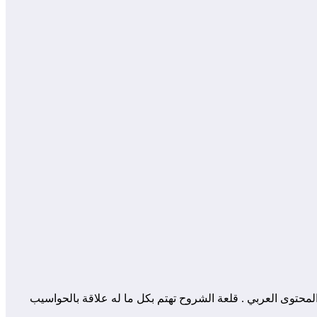
 المساهمة في إثراء و تعزيز المحتوى العربي . قلعة الشروح تهتم بكل ما له علاقة بالحواسيب