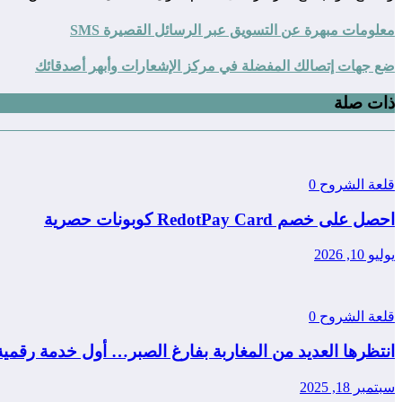
معلومات مبهرة عن التسويق عبر الرسائل القصيرة SMS
ضع جهات إتصالك المفضلة في مركز الإشعارات وأبهر أصدقائك
ذات صلة
قلعة الشروح
0
احصل على خصم RedotPay Card كوبونات حصرية
يوليو 10, 2026
قلعة الشروح
0
انتظرها العديد من المغاربة بفارغ الصبر… أول خدمة رقمي
سبتمبر 18, 2025