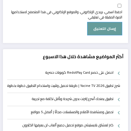
احفظ اسمي، بريدي الإلكتروني، والموقع الإلكتروني في هذا المتصفح لاستخدامها
المرة المقبلة في تعليقي.
أكثر المواضيع مشاهدة خلال هذا الاسبوع
احصل على خصم RedotPay Card كوبونات حصرية
شرح تطبيق Yacine TV 2026 | طريقة تحميل وتثبيت واستخدام التطبيق خطوة بخطوة
تطبيق يمنحك أسرع إنترنت بدون شريحة وبأقل تكلفة مع تجريبة
تحميل ومشاهدة الأفلام والمسلسلات مجانًا | أفضل 5 مواقع
كنز لعشاق بلايستيشن موقع تحميل جميع ألعاب لن يعرفها الكثيرون