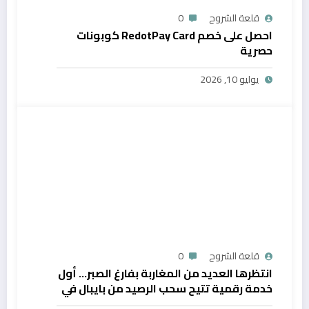
قلعة الشروح
0
احصل على خصم RedotPay Card كوبونات
حصرية
يوليو 10, 2026
قلعة الشروح
0
انتظرها العديد من المغاربة بفارغ الصبر… أول
خدمة رقمية تتيح سحب الرصيد من بايبال في
المغرب