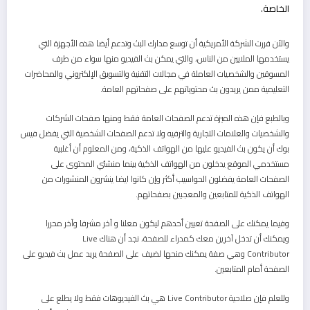
الخاصة.
والآن قررت الشركة الأمريكية أن توسع مدارك البث
وتدعم أيضا هذه الأجهزة التي
يستخدمها الملايين من الناس، والتي يمكن بث الفيديو منها سواء من طرف
المسوقين والشخصيات العاملة في مجالات التقنية والتسويق الإلكتروني والمحاضرات
التعليمية ممن يريدون بث محتوياتهم على صفحاتهم العامة.
وبالطبع فإن هذه الميزة تدعم الصفحات العامة فقط ومنها صفحات الشركات
والشخصيات والعلامات التجارية والترفيه ولا تدعم الصفحات الشخصية التي يفضل فيس
بوك أن يكون بث الفيديو عليها من الهواتف الذكية، ومن المعلوم أن أغلبية
مستخدمي الموقع يدخلون من الهواتف الذكية بينما منشئي المحتوى على
الصفحات العامة يفضلون الحواسيب أكثر وإن كانوا ايضا ينشرون المنشورات من
الهواتف الذكية للمتابعين والمعجبين بصفحاتهم.
وفيما يمكنك على الصفحة تعيين أحدهم ليكون معلنا و آخر مشرفا وآخر محررا
ويمكنك أن تدخل آخرين معك كمدراء للصفحة، نجد أن هناك
Live
Contributor
وهي صفة يمكنك منحها لضيف على الصفحة يريد عمل بث فيديو على
الصفحة أمام المتابعين.
وللعلم فإن صلاحية
Live Contributor
هي بث الفيديوهات فقط ولا يطلع على