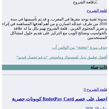
ة الشروح
نة تقنية يوجد مقرها في المغرب, و قد تم تأسيسها في سنة
2010 من طرف عبدلله اصبارن و من أهم أهدفها المساهمة في إثراء
عزيز المحتوى العربي . قلعة الشروح تهتم بكل ما له علاقة
حواسيب ونصائح الويب مع التركيز على تقديم حلول لمشاكل
مستخدمين
زة “status” من الواتس آب
ل تطبيق بديل لفيسبوك وماسنجر “يدعم تحميل فيديو”
ت صلة
عة الشروح
0
على خصم RedotPay Card كوبونات حصرية
1, 2026