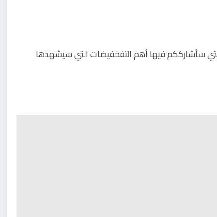
التي سأشارككم فيها أهم التفخفيضات التي سيشهدها