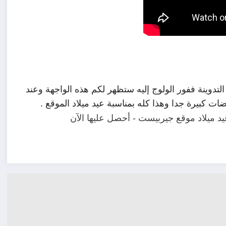
أما بالنسبة للعروض الأخرى ستجدونها في الرابط أسفل  التدوينة ففور الولوج إليه ستظهر لكم هذه الواجهة وعند 
ات كبيرة جدا وهذا كله بمناسبة عيد ميلاد الموقع .