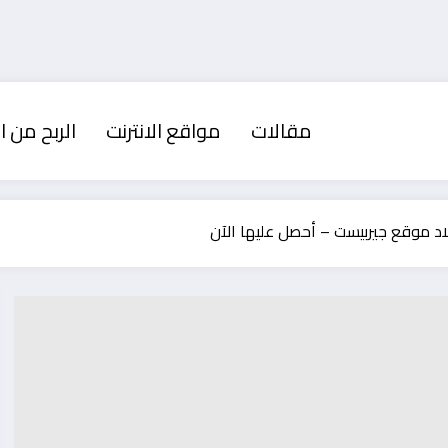
مقالات
مواقع الانترنت
الربح من ال
اد موقع جيربيست – أحصل عليها الآن