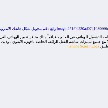
لكم تطبيق مميز حقاً وهو يُمكنك من تحويل شكل الاندرويد الي آيفون 7 مع جميع مميزات شاشة القفل الرائ
تطبيق
iPhone Screen Lock .