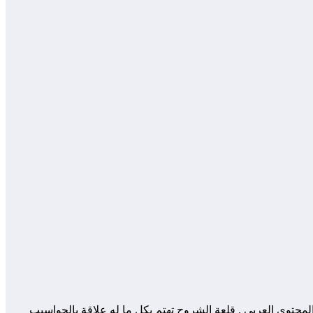
 المساهمة في إثراء و تعزيز المحتوى العربي . قلعة الشروح تهتم بكل ما له علاقة بالحواسيب