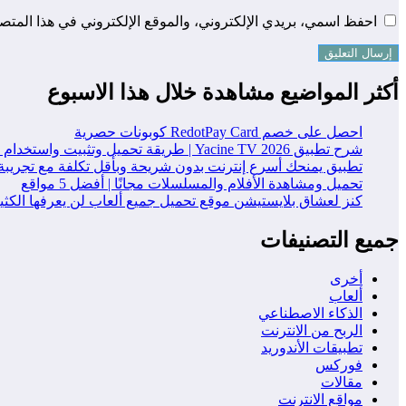
احفظ اسمي، بريدي الإلكتروني، والموقع الإلكتروني في هذا المتصف
أكثر المواضيع مشاهدة خلال هذا الاسبوع
احصل على خصم RedotPay Card كوبونات حصرية
شرح تطبيق Yacine TV 2026 | طريقة تحميل وتثبيت واستخدام التطبيق خطوة بخطوة
تطبيق يمنحك أسرع إنترنت بدون شريحة وبأقل تكلفة مع تجريبة
تحميل ومشاهدة الأفلام والمسلسلات مجانًا | أفضل 5 مواقع
كنز لعشاق بلايستيشن موقع تحميل جميع ألعاب لن يعرفها الكث
جميع التصنيفات
أخرى
ألعاب
الذكاء الاصطناعي
الربح من الانترنت
تطبيقات الأندوريد
فوركس
مقالات
مواقع الانترنت