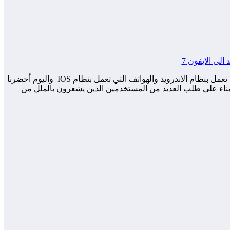
جميعاً نعرف نظام التشغيل الرائع IOS والذي يعتبر واحد من افضل انظمه التشغيل للهواتف في العالم ، فدائماً هناك منافسة بين الهواتف التي تعمل بنظام الاندرويد والهواتف التي تعمل بنظام IOS واليوم أحضرنا
عة الخاصة باجهزة الآيفون ، وذلك بناء على طلب العديد من المستخدمين الذين يشعرون بالملل من