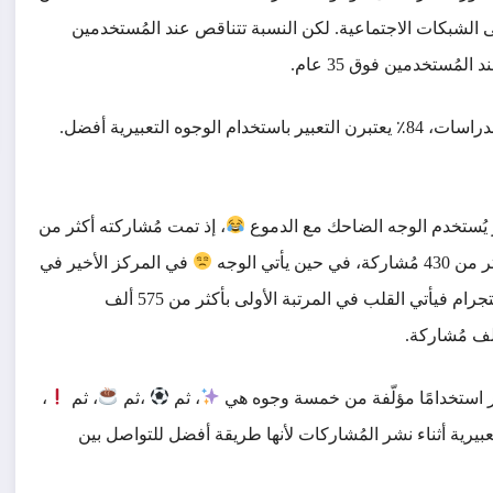
ادثاتهم اليومية على الشبكات الاجتماعية. لكن النسبة تتناقص عند المُستخدمين
النساء يُفضّلن استخدام الوجوه التعبيرية على الرجال، فبحسب الدراسات، 84٪ يعتبرن التعبير باستخدام الوجوه التعبيرية أفضل.
ر يُستخدم الوجه الضاحك مع الدموع
، إذ تمت مُشاركته أكثر من
حين يأتي الوجه
في المركز الأخير في
قائمة الخمس الأوائل بأكثر من 3300 مليون مُشاركة. أما في انستجرام فيأتي القلب في المرتبة الأولى بأكثر من 575 ألف
كثر استخدامًا مؤلّفة من خمسة وجوه هي
، ثم
،ثم
، ثم
،
عبيرية أثناء نشر المُشاركات لأنها طريقة أفضل للتواصل بين