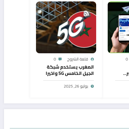
0
قلعة الشروح
0
المغرب يستخدم شبكة
ر…
الجيل الخامس 5G واخيرا
يح
بال
يوليو 26, 2025