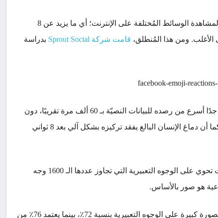
لمشاهدة الوسائط المُختلفة على الإنترنت؛ أي ما يزيد عن 8
قامت شركة Sprout Social
بدراسة
علميًا، يستطيع دماغ الإنسان رصد البيانات المرئية بسرعة كبيرة جدًا أسرع من رصده للبيانات النصيّة بـ 60 ألف مرة تقريبًا، دون
نسيان المثل القائل “الصورة بألف كلمة” دليلًا على تلك الأهمّية. كما أن دماغ الإنسان البالغ يفقد تركيزه بشكل آلي بعد 8 ثواني
في تطبيقات مثل انستجرام Instagram أكثر من 50٪ من التعليقات تحوي على الوجوه التعبيرية التي تجاوز عددها الـ 1600 وجه
من ناحية الاستخدام فإن المُستخدمين تحت سن الـ 25 يعتمدون بصورة كبيرة على الوجوه التعبيرية بنسبة 72٪، بينما يعتمد 76٪ من