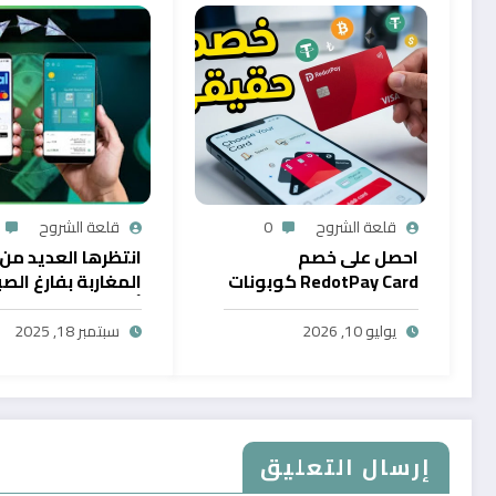
قلعة الشروح
0
قلعة الشروح
احصل على خصم
انتظرها العديد من
RedotPay Card كوبونات
المغاربة بفارغ الصب
حصرية
أول خدمة رقمية تت
سحب الرصيد من باي
يوليو 10, 2026
سبتمبر 18, 2025
في المغرب
إرسال التعليق