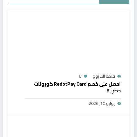
قلعة الشروح
0
احصل على خصم RedotPay Card كوبونات
حصرية
يوليو 10, 2026