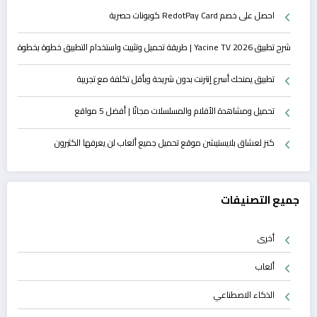
احصل على خصم RedotPay Card كوبونات حصرية
شرح تطبيق Yacine TV 2026 | طريقة تحميل وتثبيت واستخدام التطبيق خطوة بخطوة
تطبيق يمنحك أسرع إنترنت بدون شريحة وبأقل تكلفة مع تجريبة
تحميل ومشاهدة الأفلام والمسلسلات مجانًا | أفضل 5 مواقع
كنز لعشاق بلايستيشن موقع تحميل جميع ألعاب لن يعرفها الكثيرون
جميع التصنيفات
أخرى
ألعاب
الذكاء الاصطناعي