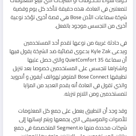
حولك سواء للحكومات أو الشركات التي تبيع المعلومات
للمعلنين في العادة، هذه حقيقة تتأكد كل يوم وقضية
شركة سماعات الأذن Bose هي قصة أخرى تؤكد نوعية
أخرى من التجسس موجود بالفعل.
في حادثة غريبة من نوعها تقدم أحد المستخدمين
ويدعى Kyle Zak بدعوى قضائية ضد الشركة يقول فيها
أن سماعة QuietComfort 35 والتي حصل عليها
واشتراها تتجسس على المستخدمين خصوصا بعد تنزيل
تطبيقها Bose Connect المتوفر لهواتف آيفون و أندرويد
والذي تقول في العادة أنه يقدم العديد من المزايا
للمستخدمين ومن اللازم تنزيله.
وقد وجد أن التطبيق يعمل على جمع كل المعلومات
للأصوات والموسيقى التي يجمعها ويتم ارسالها إلى
شركات محددة منها Segment.io المتخصصة في جمع