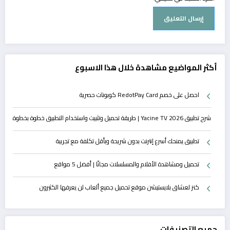
أكثر المواضيع مشاهدة خلال هذا الاسبوع
احصل على خصم RedotPay Card كوبونات حصرية
شرح تطبيق Yacine TV 2026 | طريقة تحميل وتثبيت واستخدام التطبيق خطوة بخطوة
تطبيق يمنحك أسرع إنترنت بدون شريحة وبأقل تكلفة مع تجريبة
تحميل ومشاهدة الأفلام والمسلسلات مجانًا | أفضل 5 مواقع
كنز لعشاق بلايستيشن موقع تحميل جميع ألعاب لن يعرفها الكثيرون
جميع التصنيفات