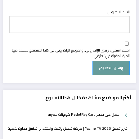
البريد الالكتروني
احفظ اسمي، بريدي الإلكتروني، والموقع الإلكتروني في هذا المتصفح لاستخدامها
المرة المقبلة في تعليقي.
أكثر المواضيع مشاهدة خلال هذا الاسبوع
احصل على خصم RedotPay Card كوبونات حصرية
شرح تطبيق Yacine TV 2026 | طريقة تحميل وتثبيت واستخدام التطبيق خطوة بخطوة