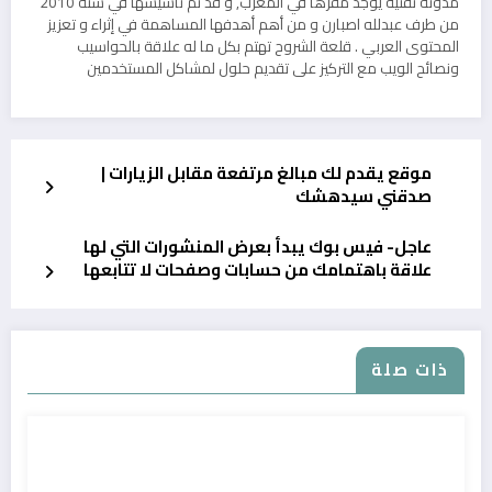
مدونة تقنية يوجد مقرها في المغرب, و قد تم تأسيسها في سنة 2010
من طرف عبدلله اصبارن و من أهم أهدفها المساهمة في إثراء و تعزيز
المحتوى العربي . قلعة الشروح تهتم بكل ما له علاقة بالحواسيب
ونصائح الويب مع التركيز على تقديم حلول لمشاكل المستخدمين
موقع يقدم لك مبالغ مرتفعة مقابل الزيارات |
صدقني سيدهشك
عاجل- فيس بوك يبدأ بعرض المنشورات التي لها
علاقة باهتمامك من حسابات وصفحات لا تتابعها
ذات صلة