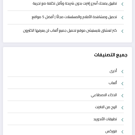
تطبيق يمنحك أسرع إنترنت بدون شريحة وبأقل تكلفة مع تجريبة
تحميل ومشاهدة الأفلام والمسلسلات مجانًا | أفضل 5 مواقع
كنز لعشاق بلايستيشن موقع تحميل جميع ألعاب لن يعرفها الكثيرون
جميع التصنيفات
أخرى
ألعاب
الذكاء الاصطناعي
الربح من الانترنت
تطبيقات الأندوريد
فوركس