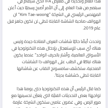
هذا العام وتحديدًا في معرض IFA الذي سيقام في
سبتمبر من هذا العام، إلى أن الأمر أصبح رسميًا حيث أعلن
المهندس الرئيسي في الشركة ”Kim Tae-woong“ ان
الهواتف صاحبة الشاشة القابلة للطي لن تكون جاهز قبل
عام 2019.
وتحدث أيضًا حاليًا شاشات العرض المتاحة جيدة وليس
هناك أي سبب للإستعجال بإدخال هذه التكنولوجيا في
الأسواق العالمية، وأشار بالحرف الواحد” عندما يكون
هناك تباطًا في الطلب على الهواتف ذا الشاشات
المنحنية، ستكشف سامسونج النقاب عن شاشاتها
القابلة للطي كشاشة بديلة”.
كما قال الرئيس أن هذه التكنولوجيا حتى يومنا هذا
تواجهاا بعض التحديثات الفنيّة التي يتعيّن تحسينها مع
مرور الزمن، وفي غضون عامين ستكون الشركة عازمة