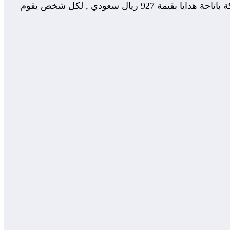
مكتبة جرير سارعت خلال اليومين الماضيين بتقديم عرض فاخير للحجز المسبق على هاتف ال جي جي 6 , حيث قامت الشركة باتاحة هدايا بقيمة 927 ريال سعودي , لكل شخص يقوم