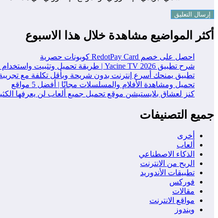
أكثر المواضيع مشاهدة خلال هذا الاسبوع
احصل على خصم RedotPay Card كوبونات حصرية
شرح تطبيق Yacine TV 2026 | طريقة تحميل وتثبيت واستخدام التطبيق خطوة بخطوة
تطبيق يمنحك أسرع إنترنت بدون شريحة وبأقل تكلفة مع تجريبة
تحميل ومشاهدة الأفلام والمسلسلات مجانًا | أفضل 5 مواقع
كنز لعشاق بلايستيشن موقع تحميل جميع ألعاب لن يعرفها الكث
جميع التصنيفات
أخرى
ألعاب
الذكاء الاصطناعي
الربح من الانترنت
تطبيقات الأندوريد
فوركس
مقالات
مواقع الانترنت
ويندوز