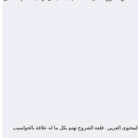
 المساهمة في إثراء و تعزيز المحتوى العربي . قلعة الشروح تهتم بكل ما له علاقة بالحواسيب