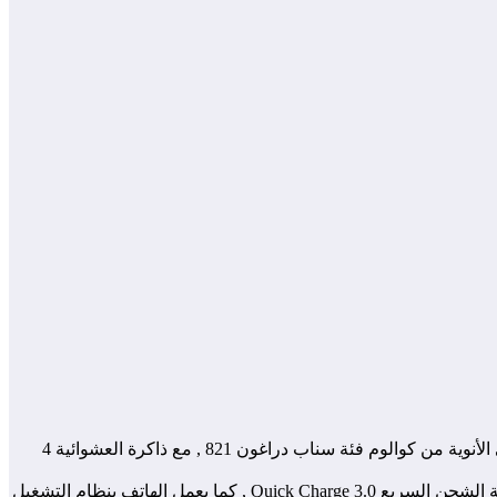
وللتذكير فان هاتف LG G6 يضم شاشة بحجم 5.7 إنش بدقة QHD وهي أول شاشة تدعم HDR10 و Dolby Vision , بالاضافة الى معالج رباعي الأنوية من كوالوم فئة سناب دراغون 821 , مع ذاكرة العشوائية 4
كما ان الهاتف يحمل كاميرا خلفية مزدوجة بدقة 13 ميجابيكسل واخرى امامية بدقة 5 ميجابيكسل , وبطارية بسعة 3300 مللي أمبير تدعم تقنية الشحن السريع Quick Charge 3.0 , كما يعمل الهاتف بنظام التشغيل