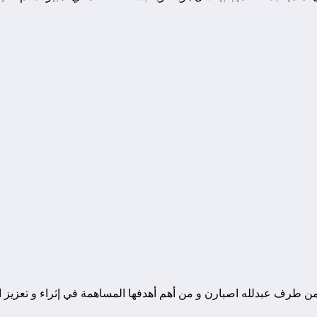
ونة تقنية يوجد مقرها في المغرب, و قد تم تأسيسها في سنة 2010 من طرف عبدلله اصبارن و من أهم أهدفها