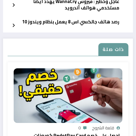
عاجل وخطير : فيروس WannaCry يهدد أيضا
مستخدمي هواتف أندرويد
رصد هاتف جالكسي اس 8 يعمل بنظام ويندوز 10
ذات صلة
قلعة الشروح
0
احصل على خصم RedotPay Card كوبونات