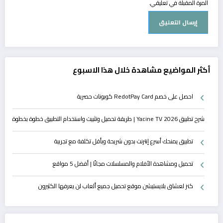
المرة المقبلة في تعليقي.
أكثر المواضيع مشاهدة خلال هذا الاسبوع
احصل على خصم RedotPay Card كوبونات حصرية
شرح تطبيق Yacine TV 2026 | طريقة تحميل وتثبيت واستخدام التطبيق خطوة بخطوة
تطبيق يمنحك أسرع إنترنت بدون شريحة وبأقل تكلفة مع تجريبة
تحميل ومشاهدة الأفلام والمسلسلات مجانًا | أفضل 5 مواقع
كنز لعشاق بلايستيشن موقع تحميل جميع ألعاب لن يعرفها الكثيرون