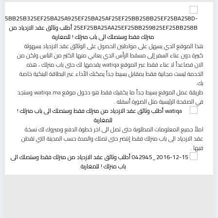
هذا الموقع الدي يسهل على مواطنين الحصول على الوثائق عقد الازدياد بسهولة
كبيرة دون عناء السفر إلى مسقط الرأس الدي يعاني منها الكتير من الناس ولكن من
الان فصاعداً لا عناء فقط عبر الموقع watiqa يقدمها لك حتى باب منزلك ، هذه
الخدمة ليست مجانية فقط بمقابل بسيط جداً يمكنك الأداء عبر البطاقة البنكية خاصة
بك.
طريقة عمل الموقع بسيط جداً ما يكفيك فقط هو دخول موقع watiqa.ma ‫وستجد
في الصفحة الرئيسية متل الصورة أسفله .
املأ جميع المعلومات المطلوبة حتى تصل الى اخر خطوة الدفع ومبروك لك نسخة
عقد الازدياد الى باب منزلك فقط إنتضر حتى تصلك والمدة حسب المدينة التي تقطن
فيها .