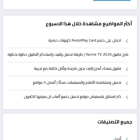
أكثر المواضيع مشاهدة خلال هذا الاسبوع
احصل على خصم RedotPay Card كوبونات حصرية
شرح تطبيق Yacine TV 2026 | طريقة تحميل وتثبيت واستخدام التطبيق خطوة بخطوة
تطبيق يمنحك أسرع إنترنت بدون شريحة وبأقل تكلفة مع تجريبة
تحميل ومشاهدة الأفلام والمسلسلات مجانًا | أفضل 5 مواقع
كنز لعشاق بلايستيشن موقع تحميل جميع ألعاب لن يعرفها الكثيرون
جميع التصنيفات
أخرى