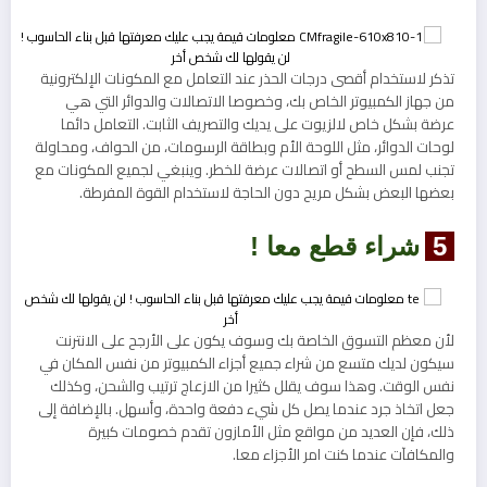
تذكر لاستخدام أقصى درجات الحذر عند التعامل مع المكونات الإلكترونية
من جهاز الكمبيوتر الخاص بك، وخصوصا الاتصالات والدوائر التي هي
عرضة بشكل خاص لالزيوت على يديك والتصريف الثابت. التعامل دائما
لوحات الدوائر، مثل اللوحة الأم وبطاقة الرسومات، من الحواف، ومحاولة
تجنب لمس السطح أو اتصالات عرضة للخطر. وينبغي لجميع المكونات مع
بعضها البعض بشكل مريح دون الحاجة لاستخدام القوة المفرطة.
5
شراء قطع معا !
لأن معظم التسوق الخاصة بك وسوف يكون على الأرجح على الانترنت
سيكون لديك متسع من شراء جميع أجزاء الكمبيوتر من نفس المكان في
نفس الوقت. وهذا سوف يقلل كثيرا من الازعاج ترتيب والشحن، وكذلك
جعل اتخاذ جرد عندما يصل كل شيء دفعة واحدة، وأسهل. بالإضافة إلى
ذلك، فإن العديد من مواقع مثل الأمازون تقدم خصومات كبيرة
والمكافآت عندما كنت امر الأجزاء معا.