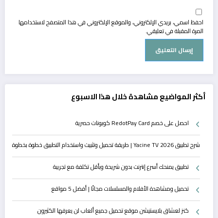
احفظ اسمي، بريدي الإلكتروني، والموقع الإلكتروني في هذا المتصفح لاستخدامها
المرة المقبلة في تعليقي.
أكثر المواضيع مشاهدة خلال هذا الاسبوع
احصل على خصم RedotPay Card كوبونات حصرية
شرح تطبيق Yacine TV 2026 | طريقة تحميل وتثبيت واستخدام التطبيق خطوة بخطوة
تطبيق يمنحك أسرع إنترنت بدون شريحة وبأقل تكلفة مع تجريبة
تحميل ومشاهدة الأفلام والمسلسلات مجانًا | أفضل 5 مواقع
كنز لعشاق بلايستيشن موقع تحميل جميع ألعاب لن يعرفها الكثيرون