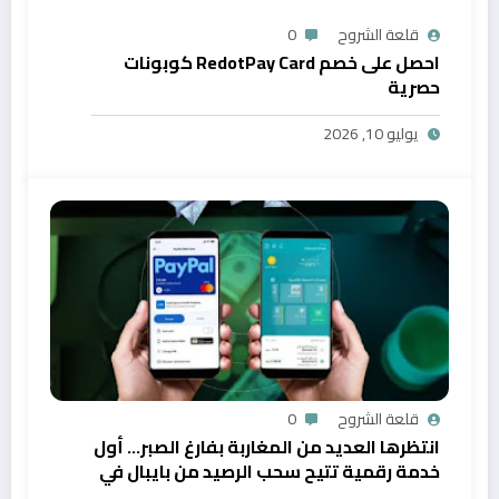
قلعة الشروح
0
احصل على خصم RedotPay Card كوبونات
حصرية
يوليو 10, 2026
قلعة الشروح
0
انتظرها العديد من المغاربة بفارغ الصبر… أول
خدمة رقمية تتيح سحب الرصيد من بايبال في
المغرب