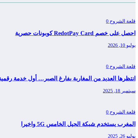
قلعة الشروح
0
احصل على خصم RedotPay Card كوبونات حصرية
يوليو 10, 2026
قلعة الشروح
0
انتظرها العديد من المغاربة بفارغ الصبر… أول خدمة رقمي
سبتمبر 18, 2025
قلعة الشروح
0
المغرب يستخدم شبكة الجيل الخامس 5G واخيرا
يوليو 26, 2025