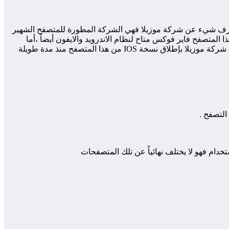
متصفح Firefox Focus الجديد ولمن منكم أصدقائي الأعزاء لا يعرف شيء عن شركة موزيلا فهي الشركة المطورة للمتصفح الشهير
متصفح فاير فوكس متاح لنظام الاندرويد والايفون أيضاً ،أما
متصفح اليوم أصدقائي هو هو نوع جديد من المتصفحات فهو يمتلك العديد من المميزات الرائعة والتي تم تصميمه خصيصاً من أجلها ولقد قامت شركة موزيلا بإطلاق نسخة IOS من هذا المتصفح منذ مدة طويلة
التصفح .
ام فهو لا يختلف نهائياً عن تلك المتصفحات