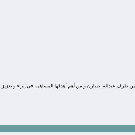
ونة تقنية يوجد مقرها في المغرب, و قد تم تأسيسها في سنة 2010 من طرف عبدلله اصبارن و من أهم أهدفها