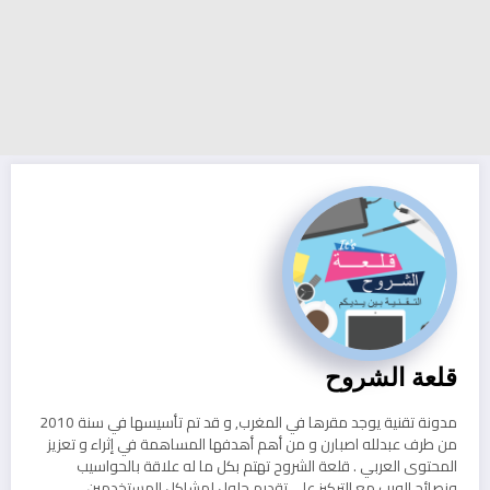
قلعة الشروح
مدونة تقنية يوجد مقرها في المغرب, و قد تم تأسيسها في سنة 2010
من طرف عبدلله اصبارن و من أهم أهدفها المساهمة في إثراء و تعزيز
المحتوى العربي . قلعة الشروح تهتم بكل ما له علاقة بالحواسيب
ونصائح الويب مع التركيز على تقديم حلول لمشاكل المستخدمين