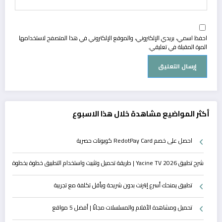
احفظ اسمي، بريدي الإلكتروني، والموقع الإلكتروني في هذا المتصفح لاستخدامها
المرة المقبلة في تعليقي.
أكثر المواضيع مشاهدة خلال هذا الاسبوع
احصل على خصم RedotPay Card كوبونات حصرية
شرح تطبيق Yacine TV 2026 | طريقة تحميل وتثبيت واستخدام التطبيق خطوة بخطوة
تطبيق يمنحك أسرع إنترنت بدون شريحة وبأقل تكلفة مع تجريبة
تحميل ومشاهدة الأفلام والمسلسلات مجانًا | أفضل 5 مواقع