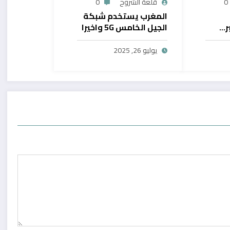
0
قلعة الشروح
0
المغرب يستخدم شبكة
ر…
الجيل الخامس 5G واخيرا
يح
بال
يوليو 26, 2025