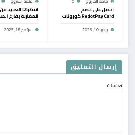
قلعة الشروح
0
قلعة الشروح
احصل على خصم
انتظرها العديد من
RedotPay Card كوبونات
المغاربة بفارغ الصب
حصرية
أول خدمة رقمية تت
سحب الرصيد من باي
يوليو 10, 2026
سبتمبر 18, 2025
في المغرب
إرسال التعليق
تعليقات