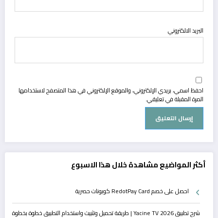
البريد الالكتروني
احفظ اسمي، بريدي الإلكتروني، والموقع الإلكتروني في هذا المتصفح لاستخدامها
المرة المقبلة في تعليقي.
أكثر المواضيع مشاهدة خلال هذا الاسبوع
احصل على خصم RedotPay Card كوبونات حصرية
شرح تطبيق Yacine TV 2026 | طريقة تحميل وتثبيت واستخدام التطبيق خطوة بخطوة