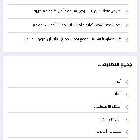
تطبيق يمنحك أسرع إنترنت بدون شريحة وبأقل تكلفة مع تجريبة
تحميل ومشاهدة الأفلام والمسلسلات مجانًا | أفضل 5 مواقع
كنز لعشاق بلايستيشن موقع تحميل جميع ألعاب لن يعرفها الكثيرون
جميع التصنيفات
أخرى
ألعاب
الذكاء الاصطناعي
الربح من الانترنت
تطبيقات الأندوريد