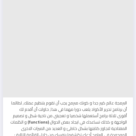
البرمجة عالم كبير جدا و كونك مبرمج يجب أن تقوم بتنظيم عملك, لطالما
أن برنامج تحرير الأكواد يلعب دورا مهما في هذا, حاولت أن أقدم لك
أقوى تلاثة برامج أستعملها شخصيا و تعجبني من ناحية شكل و تصميم
الواجهة و كذلك تساعدك في ايجاد بعض الدوال
(functions)
و الكلمات
المفتاحية لتجاوز كتابتها بشكل خاطئ و العديد من الميزات الاخرى
الموجودة في البرامج أدعك تكتشفها بنفسك من خلال القائمة التالية :