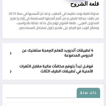
قلعة الشروح
مدونة تقنية يوجد مقرها في المغرب, و قد تم تأسيسها في سنة 2010
من طرف عبدلله اصبارن و من أهم أهدفها المساهمة في إثراء و تعزيز
المحتوى العربي . قلعة الشروح تهتم بكل ما له علاقة بالحواسيب
ونصائح الويب مع التركيز على تقديم حلول لمشاكل المستخدمين
4 تطبيقات أندرويد لتعلم البرمجة ستغنيك عن
الدروس المدفوعة
قوقـل تبدأ بتوفير مكافآت مالية مقابل الثغرات
الأمنية في تطبيقات الطرف الثالث
ذات صلة