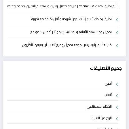
شرح تطبيق Yacine TV 2026 | طريقة تحميل وتثبيت واستخدام التطبيق خطوة بخطوة
تطبيق يمنحك أسرع إنترنت بدون شريحة وبأقل تكلفة مع تجريبة
تحميل ومشاهدة الأفلام والمسلسلات مجانًا | أفضل 5 مواقع
كنز لعشاق بلايستيشن موقع تحميل جميع ألعاب لن يعرفها الكثيرون
جميع التصنيفات
أخرى
ألعاب
الذكاء الاصطناعي
الربح من الانترنت