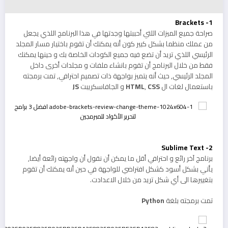
1- Brackets
صراحة جميع الميزات اللتي أحببتها وجدتها في هذا البرنامج اللذي يجعل
من عملك منظما بشكل كبير كون أنه يمكنك أن تقوم باختيار مسار المجلد
الرئيسي اللذي تريد أن تضع فيه جميع الكودات الخاصة بك و حينها يمكنك
فقط من خلال البرنامج أن تقوم بانشاء ملفات و مجلدات أخرى داخل
المجلد الرئيسي, حيث أنه يتميز بواجهة ذات تصميم احترافي, تمت برمجته
باستعمال لغات ال
CSS
,
HTML
و الجافاسكريبت
JS
2- Sublime Text
برنامج آخر رائع و احترافي أقل ما يمكن أن نقول أن واجهته رائعة أيضا,
يأتي بشكل أسود كشكل افتراضي للواجهة في حين أنه يمكنك أن تقوم
بتغييرها الى أي شكل تريد من خلال الاعدادت.
تمت برمجته بلغة
Python