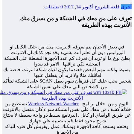
رى
قلعة الشروح
أكتوبر 14, 2017
0 تعليقات
رف على من معك في الشبكة و من يسرق منك
نترنت بهذه الطريقة
في بعض الأحيان تتم سرقة الانترنت منك من خلال الكابل او
الويرليس دون أن تعلم أنت بشيء وقد تجد كذلك ان الانترنت
ئ نوع ما او تريد ان تعرف كم عدد الاجهزة النشطة علي الشبكة
المحلية لكي تراقبها , الامر قد يبدوا
يط ولكنه مهم للبعض فعندما يكون لديك شبكة انترنت خاصة بك
لعائلتك مثلا ولا تريد أن يتطفل عليها
شخص يجب عليك كل فترةأن تقوم بعمل SCAN على الشبكة لتتأكد
من الاشخاص التي معك علي نفس الشبكة
يوم و من خلال برنامج
Wireless Network Watcher
تستطيع من
اله كشف من معك علي نفس الشبكة سواء كان متصل بالانترنت
طريق الوايفاي او كابل . البرنامج بسيط ذو واجة بسيطة لا يحتاج
شرح مجرد فقط قم بتنصيبه علي جهازك
تحه وستجد كافة الاجهزة ويمكنك عمل ريفريش كل فتره للتاكد
من الاجهزة