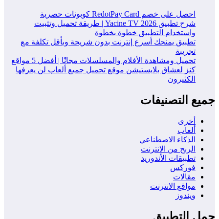
احصل على خصم RedotPay Card كوبونات حصرية
شرح تطبيق Yacine TV 2026 | طريقة تحميل وتثبيت
واستخدام التطبيق خطوة بخطوة
تطبيق يمنحك أسرع إنترنت بدون شريحة وبأقل تكلفة مع
تجريبة
تحميل ومشاهدة الأفلام والمسلسلات مجانًا | أفضل 5 مواقع
كنز لعشاق بلايستيشن موقع تحميل جميع ألعاب لن يعرفها
الكثيرون
يع التصنيفات
أخرى
ألعاب
الذكاء الاصطناعي
الربح من الانترنت
تطبيقات الأندوريد
فوركس
مقالات
مواقع الانترنت
ويندوز
ل التطبيق