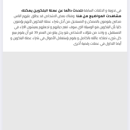
في تدوينة و الحلقات السابقة
نتحدث دائما عن عملة البتكوين يمكنك
مشاهدت المواضيع من هنا
. وهناك بعض الاشخاص قد يطلق عليهم الناس
مجانين يقومون بالممكن و المستحيل من أجل شراء عملة البتكوين لأنهم يؤمنون
كليا بأن البتكوين هو الوسيلة التي سوف تغير حياتهم و تجعلهم يعيشون الثراء في
المستقبل، و واحد من هؤلاء الاشخاص هو رجل يبلغ من العمر 39 قرر أن يقوم ببيع
كل شيء تملكه عائلته بالكامل و يقوم بإستغلال الأموال في شراء عملة البتكوين و
أيضا التداول في عملات رقمية أخرى.