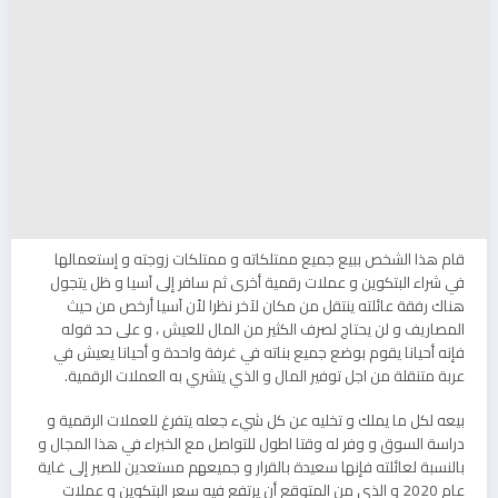
قام هذا الشخص ببيع جميع ممتلكاته و ممتلكات زوجته و إستعمالها
في شراء البتكوين و عملات رقمية أخرى ثم سافر إلى آسيا و ظل يتجول
هناك رفقة عائلته ينتقل من مكان لآخر نظرا لأن آسيا أرخص من حيث
المصاريف و لن يحتاج لصرف الكثير من المال للعيش ، و على حد قوله
فإنه أحيانا يقوم بوضع جميع بناته في غرفة واحدة و أحيانا يعيش في
عربة متنقلة من اجل توفير المال و الذي يتشري به العملات الرقمية.
بيعه لكل ما يملك و تخليه عن كل شيء جعله يتفرغ للعملات الرقمية و
دراسة السوق و وفر له وقتا اطول للتواصل مع الخبراء في هذا المجال و
بالنسبة لعائلته فإنها سعيدة بالقرار و جميعهم مستعدين للصبر إلى غاية
عام 2020 و الذي من المتوقع أن يرتفع فيه سعر البتكوين و عملات