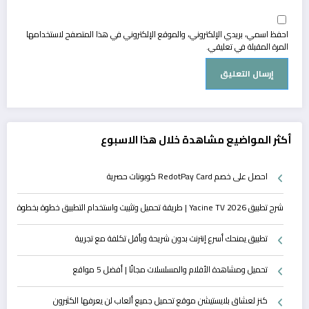
احفظ اسمي، بريدي الإلكتروني، والموقع الإلكتروني في هذا المتصفح لاستخدامها
المرة المقبلة في تعليقي.
أكثر المواضيع مشاهدة خلال هذا الاسبوع
احصل على خصم RedotPay Card كوبونات حصرية
شرح تطبيق Yacine TV 2026 | طريقة تحميل وتثبيت واستخدام التطبيق خطوة بخطوة
تطبيق يمنحك أسرع إنترنت بدون شريحة وبأقل تكلفة مع تجريبة
تحميل ومشاهدة الأفلام والمسلسلات مجانًا | أفضل 5 مواقع
كنز لعشاق بلايستيشن موقع تحميل جميع ألعاب لن يعرفها الكثيرون