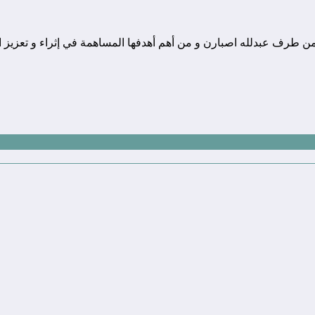
ونة تقنية يوجد مقرها في المغرب, و قد تم تأسيسها في سنة 2010 من طرف عبدلله اصبارن و من أهم أهدفها