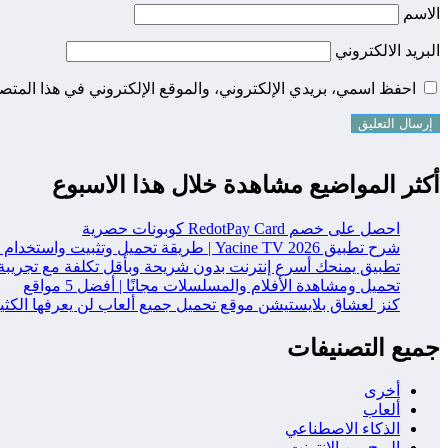
الاسم
البريد الالكتروني
احفظ اسمي، بريدي الإلكتروني، والموقع الإلكتروني في هذا المتصف
أكثر المواضيع مشاهدة خلال هذا الاسبوع
احصل على خصم RedotPay Card كوبونات حصرية
شرح تطبيق Yacine TV 2026 | طريقة تحميل وتثبيت واستخدام التطبيق خطوة بخطوة
تطبيق يمنحك أسرع إنترنت بدون شريحة وبأقل تكلفة مع تجريبة
تحميل ومشاهدة الأفلام والمسلسلات مجانًا | أفضل 5 مواقع
كنز لعشاق بلايستيشن موقع تحميل جميع ألعاب لن يعرفها الكث
جميع التصنيفات
أخرى
ألعاب
الذكاء الاصطناعي
الربح من الانترنت