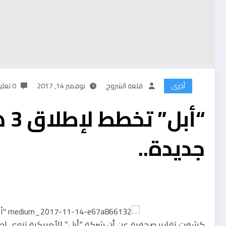
أخرى
قلعة الشروح
نوفمبر 14, 2017
0 تعليقات
“أب
جديدة..
كشفت تقارير صحفية عن أن شركة “أبل” الأمريكية تنوي إطلاق 3 هواتف “آيفون” جديدة خلال عام 2018 