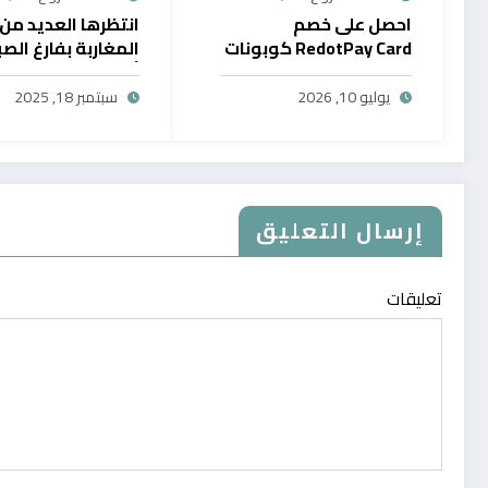
احصل على خصم
انتظرها العديد من
RedotPay Card كوبونات
المغاربة بفارغ الصب
حصرية
أول خدمة رقمية تت
سحب الرصيد من باي
يوليو 10, 2026
سبتمبر 18, 2025
في المغرب
إرسال التعليق
تعليقات