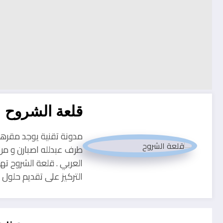
قلعة الشروح
طرف عبدلله اصبارن و من
العربي . قلعة الشروح ته
التركيز على تقديم حلو