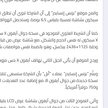
سيكون بشاشة لمسية بقياس 6.5 بوصة. وستحصل الهواتف الثلاثة على تقنية شاشات العرض من الحافة إلى الحافة.
كما أ
ودقة 1125×2436 بيكسل، وهو بالضبط نفس مواصفات شاشة عرض الهاتف الحالي.
ورجح الموقع أن يأتي الجيل الثاني لهاتف آيفون X بلس مزوداً بشاشة بقياس 6.5 بوصة من نوع OLED.
وبشّر “بزنس إنسايدر” عملاء “أبل” بأن الشركة ستسعى لتقليل
و750 دولاراً أمريكياً.
تتبع الوجه، بحيث تحل الميزة الجديدة بشكل كامل محل ميز