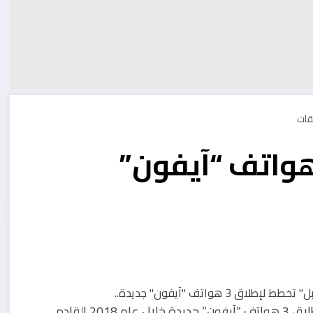
ل” تخطط لإطلاق 3 هواتف “آيفون”
القادم.