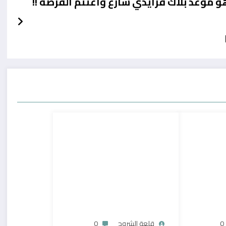
و موعد بلاك فرايدي سارع واغتنم الفرصة !!
0
قلعة الشروح
0