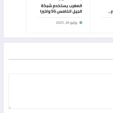
المغرب يستخدم شبكة
ر…
الجيل الخامس 5G واخيرا
يح
بال
يوليو 26, 2025