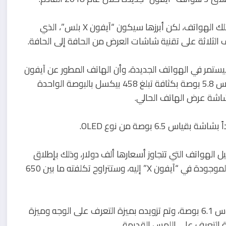
والمح موقع “بزنس إنسايدر” إلى أن الشركة تنوي أن تطلق تلك الهواتف، لكن أبرزها سيكون “آيفون X بلس”، الذي
ن الشريط العلوي الموجود في نسخة جوال آيفون X سيستمر في الهواتف الجديدة، وأن الهاتف المطور عن آيفون
X سيكون له نفس الحجم والشكل، مع شاشة عرض من قياس 5.8 بوصة بكثافة تبلغ 458 بيكسل بالبوصة الواحدة
 الهواتف التي تتجاوز أسعارها ألف دولار، وذلك بإطلاق
نسخة جديدة من جوال آيفون 8، مع إضافة عدد التعديلات الموجودة في “آيفون X” إليه، وستتراوح تكلفته ما بين 650
وآتي النموذج الثالث من جوال آيفون بشاشة عرض LCD بقياس 6.1 بوصة، وتم تزويده بميزة التعرف على الوجه وميزة
ة التعرف على اللمس القديمة.