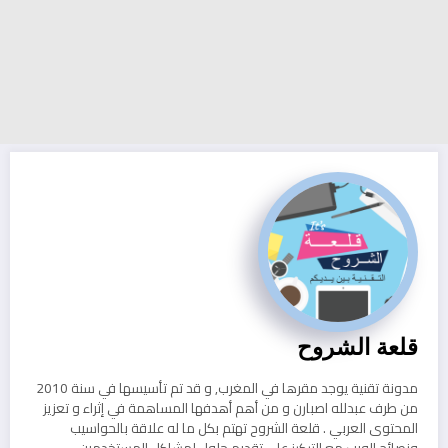
قلعة الشروح
مدونة تقنية يوجد مقرها في المغرب, و قد تم تأسيسها في سنة 2010
من طرف عبدلله اصبارن و من أهم أهدفها المساهمة في إثراء و تعزيز
المحتوى العربي . قلعة الشروح تهتم بكل ما له علاقة بالحواسيب
ونصائح الويب مع التركيز على تقديم حلول لمشاكل المستخدمين